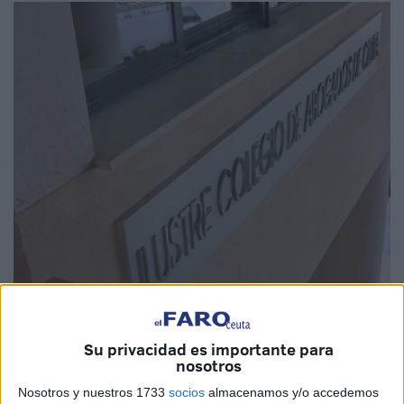
Imagen de archivo
Su privacidad es importante para
nosotros
El
Colegio de la Abogacía
de Ceuta secundará la
Nosotros y nuestros 1733
socios
almacenamos y/o accedemos