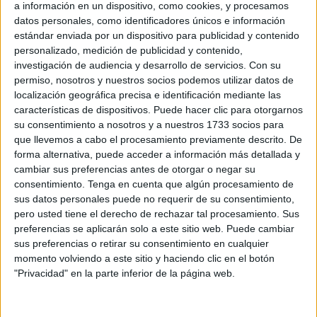
a información en un dispositivo, como cookies, y procesamos
concentración que ha convocado para el próximo
datos personales, como identificadores únicos e información
miércoles, 28 de junio, el Consejo General de la Abogacía
estándar enviada por un dispositivo para publicidad y contenido
ante las principales sedes judiciales de toda España para
personalizado, medición de publicidad y contenido,
pedir la "decidida implicación de todas las
investigación de audiencia y desarrollo de servicios.
Con su
permiso, nosotros y nuestros socios podemos utilizar datos de
administraciones y los operadores jurídicos en la
localización geográfica precisa e identificación mediante las
búsqueda de una solución para la
Justicia
".
características de dispositivos. Puede hacer clic para otorgarnos
su consentimiento a nosotros y a nuestros 1733 socios para
Con el lema 'La Justicia es una cuestión de Estado'
que llevemos a cabo el procesamiento previamente descrito. De
pretenden exigir a los partidos políticos que concurren en
forma alternativa, puede acceder a información más detallada y
las próximas elecciones del 23 de julio que "hagan de la
cambiar sus preferencias antes de otorgar o negar su
consentimiento.
Tenga en cuenta que algún procesamiento de
Justicia una prioridad, para que la XV Legislatura sea por
sus datos personales puede no requerir de su consentimiento,
fin la Legislatura de la Justicia".
pero usted tiene el derecho de rechazar tal procesamiento. Sus
preferencias se aplicarán solo a este sitio web. Puede cambiar
La concentración será a las 12:00 horas de este miércoles,
sus preferencias o retirar su consentimiento en cualquier
28 de junio, en la puerta del Ilustre Colegio de la Abogacía
momento volviendo a este sitio y haciendo clic en el botón
de Ceuta, frente a los
Juzgados de Serrano Orive,
donde
"Privacidad" en la parte inferior de la página web.
explicarán los motivos que han llevado a los ceutíes a
sumarse a esta
jornada de huelga
.