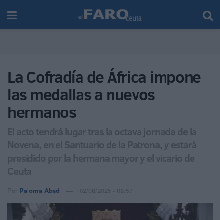
La Cofradía de África impone
las medallas a nuevos
hermanos
El acto tendrá lugar tras la octava jornada de la
Novena, en el Santuario de la Patrona, y estará
presidido por la hermana mayor y el vicario de
Ceuta
Por
Paloma Abad
02/08/2025 - 08:57