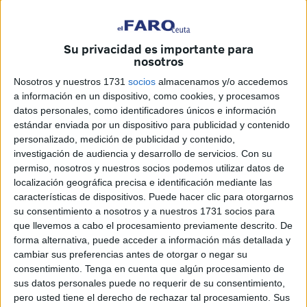
cargado de simbolismo y fervor, se celebrará en torno a las
20.30 horas en el
Santuario de la Patrona,
justo al
Su privacidad es importante para
término del rezo correspondiente a la o
ctava jornada de la
nosotros
Novena
.
Nosotros y nuestros 1731
socios
almacenamos y/o accedemos
a información en un dispositivo, como cookies, y procesamos
Imposición de medallas
datos personales, como identificadores únicos e información
estándar enviada por un dispositivo para publicidad y contenido
Serán más de una treintena los nuevos integrantes que
personalizado, medición de publicidad y contenido,
investigación de audiencia y desarrollo de servicios.
Con su
recibirán la medalla que los acredita como miembros de
permiso, nosotros y nuestros socios podemos utilizar datos de
pleno derecho de la corporación. Un símbolo que, más allá
localización geográfica precisa e identificación mediante las
de lo material, representa el compromiso espiritual y
características de dispositivos. Puede hacer clic para otorgarnos
comunitario con la Cofradía y con la devoción a Santa
su consentimiento a nosotros y a nuestros 1731 socios para
María de África.
que llevemos a cabo el procesamiento previamente descrito. De
forma alternativa, puede acceder a información más detallada y
La hermana mayor,
María del Carmen Pasamar
, será la
cambiar sus preferencias antes de otorgar o negar su
consentimiento.
Tenga en cuenta que algún procesamiento de
encargada de dar la bienvenida a los nuevos cofrades, en
sus datos personales puede no requerir de su consentimiento,
un acto en el que también participará el
vicario de Ceuta
,
pero usted tiene el derecho de rechazar tal procesamiento. Sus