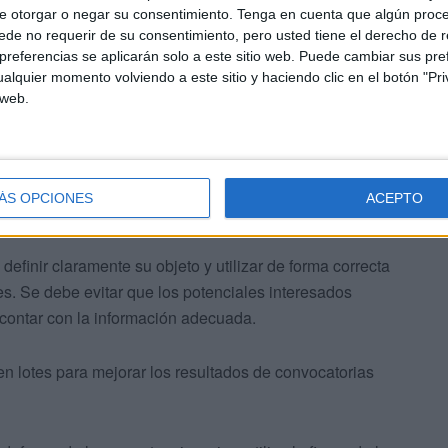
 el pliego.
e otorgar o negar su consentimiento.
Tenga en cuenta que algún proc
de no requerir de su consentimiento, pero usted tiene el derecho de r
referencias se aplicarán solo a este sitio web. Puede cambiar sus pref
alquier momento volviendo a este sitio y haciendo clic en el botón "Pri
 web.
quisición, una opción menos restrictiva que los
ÁS OPCIONES
ACEPTO
n el mercado durante su vigencia.
definir claramente su objeto y utilizar de forma correcta
nes. Se debe evitar que los potenciales interesados
o contar con la información adecuada.
g en lotes para mejorar los resultados de convocatorias