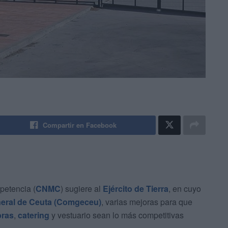
Compartir en Facebook
petencia (
CNMC
) sugiere al
Ejército de Tierra
, en cuyo
ral de Ceuta (Comgeceu)
, varias mejoras para que
bras
,
catering
y vestuario sean lo más competitivas