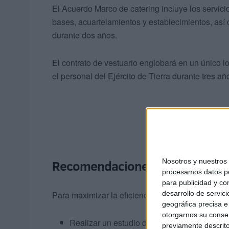
El Acuerdo Marco de catering incluye los servici
bases, acuartelamientos y establecimientos, así
durante dos años.
El contrato de vestuario englobará en un único lo
el personal del Ejército de Tierra durante tres añ
Nosotros y nuestro
Recomendaciones
procesamos datos per
para publicidad y co
desarrollo de servici
Para maximizar la eficiencia del gasto público s
geográfica precisa e 
otorgarnos su conse
Realizar un estudio de mercado previo y rigu
previamente descrito