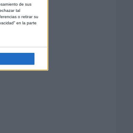
esamiento de sus
echazar tal
erencias o retirar su
vacidad" en la parte