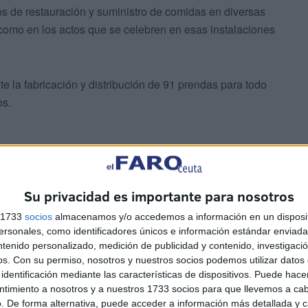
os de restauración y suministro de comidas en diversas
 como en los actos que se celebren en esas instalaciones
te la fabricación y distribución de 91 prendas para todo
os.
Su privacidad es importante para nosotros
s 1733
socios
almacenamos y/o accedemos a información en un disposit
sonales, como identificadores únicos e información estándar enviada 
ntenido personalizado, medición de publicidad y contenido, investigaci
os.
Con su permiso, nosotros y nuestros socios podemos utilizar datos 
e propone:
identificación mediante las características de dispositivos. Puede hacer
ntimiento a nosotros y a nuestros 1733 socios para que llevemos a ca
roso y analizar tanto la estructura de la oferta como las
. De forma alternativa, puede acceder a información más detallada y 