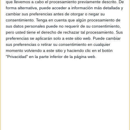
que llevemos a cabo el procesamiento previamente descrito. De
en campeonatos de España en la categoría alevín e
forma alternativa, puede acceder a información más detallada y
infantil, respectivamente.
cambiar sus preferencias antes de otorgar o negar su
consentimiento.
Tenga en cuenta que algún procesamiento de
Los alevines del club participaron en el campeonato de
sus datos personales puede no requerir de su consentimiento,
España disputado en Elche y en el que quedaron en el
pero usted tiene el derecho de rechazar tal procesamiento. Sus
puesto 25 de 40 equipos que compitieron. Un torneo que
preferencias se aplicarán solo a este sitio web. Puede cambiar
sus preferencias o retirar su consentimiento en cualquier
reunió a equipos fuertes de todo el país procedentes de
momento volviendo a este sitio y haciendo clic en el botón
Andalucía, Cataluña o Valencia, entre otros.
"Privacidad" en la parte inferior de la página web.
Por otro lado, la
categoría infantil del CN Caballa
se
desplazó hasta las Islas Canarias, en concreto hasta
Tenerife para competir en un torneo amistoso organizado
por el CN Echeyde de la localidad tinerfeña donde
quedaron en un gran segundo puesto. Los pupilos de
Peter Kubicsko se enfrentaron en la final al subcampeón
de Cataluña, el CN Sant Andreu en el que compitieron de
tú a tú y acabaron “orgullosos” ante tal resultado.