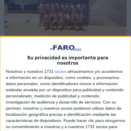
Imágenes cedidas
Su privacidad es importante para
nosotros
Nosotros y nuestros 1731
socios
almacenamos y/o accedemos
a información en un dispositivo, como cookies, y procesamos
El CN Caballa
sigue fomentando el waterpolo en todos los
datos personales, como identificadores únicos e información
estándar enviada por un dispositivo para publicidad y contenido
torneos a los que asiste y dejando el nombre
de este
personalizado, medición de publicidad y contenido,
deporte
y el de Ceuta en todo lo alto y por ende en todas
investigación de audiencia y desarrollo de servicios.
Con su
las piscinas en las que compite en el territorio nacional.
permiso, nosotros y nuestros socios podemos utilizar datos de
localización geográfica precisa e identificación mediante las
Este fin de semana las pequeñas promesas del
waterpolo
características de dispositivos. Puede hacer clic para otorgarnos
ceutí
se desplazaron hasta Elche y Tenerife para competir
su consentimiento a nosotros y a nuestros 1731 socios para