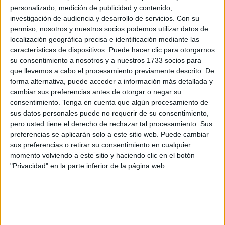
trabajo en esta 7ª edición de Habawaba Spain, que, por
personalizado, medición de publicidad y contenido,
quinto año consecutivo, se vuelve a celebrar en la Piscina
investigación de audiencia y desarrollo de servicios.
Con su
permiso, nosotros y nuestros socios podemos utilizar datos de
Sylvia Fontana de Tarragona, y que está contando con una
localización geográfica precisa e identificación mediante las
gran participación nacional e internacional.
características de dispositivos. Puede hacer clic para otorgarnos
su consentimiento a nosotros y a nuestros 1733 socios para
Dos equipos ceutíes
que llevemos a cabo el procesamiento previamente descrito. De
forma alternativa, puede acceder a información más detallada y
cambiar sus preferencias antes de otorgar o negar su
El Club Natación Caballa ha acudido a esta cita con dos
consentimiento.
Tenga en cuenta que algún procesamiento de
equipos que están
demostrando un gran nivel en la
sus datos personales puede no requerir de su consentimiento,
piscina ante conjuntos de mucha calidad
.
pero usted tiene el derecho de rechazar tal procesamiento. Sus
preferencias se aplicarán solo a este sitio web. Puede cambiar
En el caso del equipo benjamín, los más pequeños han
sus preferencias o retirar su consentimiento en cualquier
tenido que medirse ante tres potentes combinados como:
momento volviendo a este sitio y haciendo clic en el botón
"Privacidad" en la parte inferior de la página web.
CN Poblenou, CN Povoense de Portugal y Strasbourg de
Francia.
Los más pequeños del CN Caballa debutaron en la
competición con una victoria ante el CN Poblenou y con