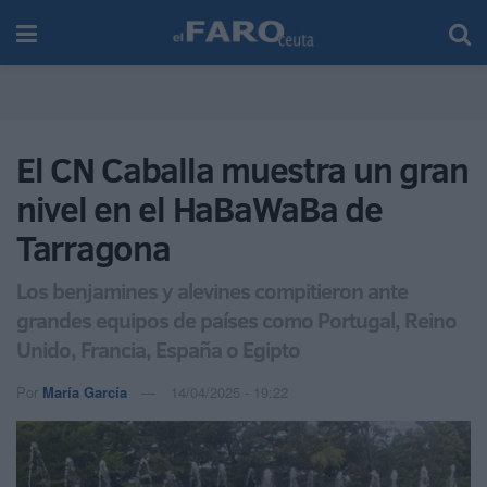
El CN Caballa muestra un gran
nivel en el HaBaWaBa de
Tarragona
Los benjamines y alevines compitieron ante
grandes equipos de países como Portugal, Reino
Unido, Francia, España o Egipto
Por
María García
14/04/2025 - 19:22