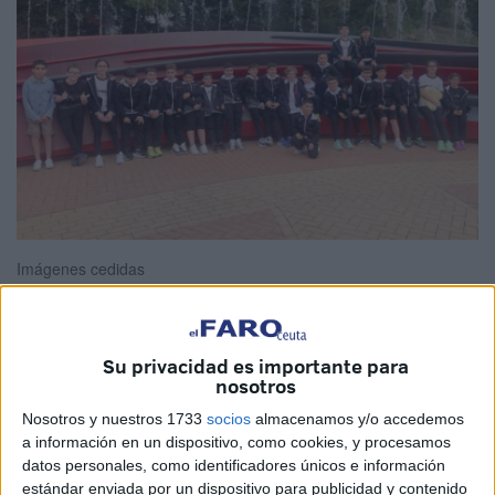
Imágenes cedidas
Su privacidad es importante para
Los equipos benjamines y alevines del
Club Natación
nosotros
Caballa
participan, un año más, en el HaBaWaBa Easter
Nosotros y nuestros 1733
socios
almacenamos y/o accedemos
que se está llevando a cabo estos días en Tarragona.
a información en un dispositivo, como cookies, y procesamos
datos personales, como identificadores únicos e información
Los
waterpolistas
ceutíes están realizando un excelente
estándar enviada por un dispositivo para publicidad y contenido