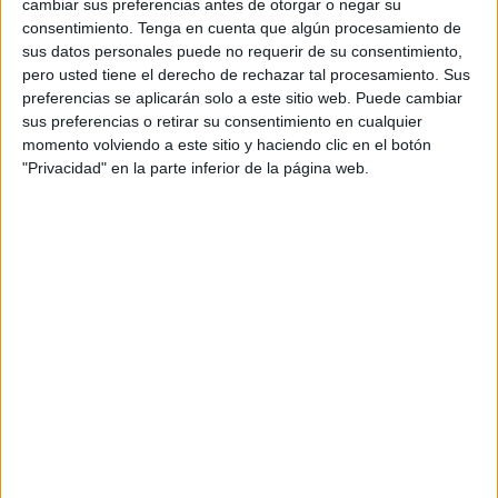
cambiar sus preferencias antes de otorgar o negar su
mismo año.
consentimiento.
Tenga en cuenta que algún procesamiento de
sus datos personales puede no requerir de su consentimiento,
La temporada es muy larga y todo puede pasar, pero de
pero usted tiene el derecho de rechazar tal procesamiento. Sus
momento, el equipo ha comenzado con buen pie ganando
preferencias se aplicarán solo a este sitio web. Puede cambiar
sus preferencias o retirar su consentimiento en cualquier
su primera competición, la
Copa de Andalucía
.
momento volviendo a este sitio y haciendo clic en el botón
"Privacidad" en la parte inferior de la página web.
La Liga se inicia este fin de semana con la disputa de la
primera jornada. El equipo de
Peter Kubicsko
empezará
fuera de casa, concretamente ante el CN Terrassa.
Los ceutíes no lo tienen nada fácil en este primer
compromiso, que se juega este sábado a las 13:00 horas.
La victoria es fundamental para iniciar el camino hacia la
salvación.
Es una categoría muy difícil, donde solo suele descender
el último clasificado. En su primera campaña no tuvo nada
de suerte, pero ahora quiere retomar el pulso y lograr ese