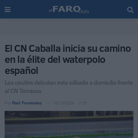
El CN Caballa inicia su camino
en la élite del waterpolo
español
Los ceutíes debutan este sábado a domicilio frente
al CN Terrassa
Por
Raúl Fernández
02/10/2024 - 17:51