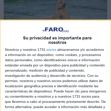
Su privacidad es importante para
nosotros
Imagen de archivo
Nosotros y nuestros 1731
socios
almacenamos y/o accedemos
a información en un dispositivo, como cookies, y procesamos
datos personales, como identificadores únicos e información
estándar enviada por un dispositivo para publicidad y contenido
personalizado, medición de publicidad y contenido,
El
CN Caballa
comienza su nueva andadura en la
investigación de audiencia y desarrollo de servicios.
Con su
División de Honor
de
waterpolo
y lo hace con la
permiso, nosotros y nuestros socios podemos utilizar datos de
intención de conseguir el objetivo de la permanencia.
localización geográfica precisa e identificación mediante las
características de dispositivos. Puede hacer clic para otorgarnos
Los ceutíes se han reforzado duro esta campaña para
su consentimiento a nosotros y a nuestros 1731 socios para
que llevemos a cabo el procesamiento previamente descrito. De
evitar que le suceda lo que le pasó hace dos temporadas,
forma alternativa, puede acceder a información más detallada y
que subió a la máxima categoría y volvió a descender ese