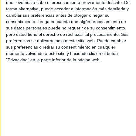
que llevemos a cabo el procesamiento previamente descrito. De
comenzará el próximo lunes, 4 de septiembre.
forma alternativa, puede acceder a información más detallada y
cambiar sus preferencias antes de otorgar o negar su
Uno de los precursores y organizadores de esta escuela
consentimiento.
Tenga en cuenta que algún procesamiento de
es el entrenador Peter Kubicsko. El preparador húngaro
sus datos personales puede no requerir de su consentimiento,
lanza este proyecto dirigido a todos los niños y niñas
pero usted tiene el derecho de rechazar tal procesamiento. Sus
preferencias se aplicarán solo a este sitio web. Puede cambiar
nacidos en el año 2013 en adelante y orientado a niños y
sus preferencias o retirar su consentimiento en cualquier
niñas de entre 6 a 12 años.
momento volviendo a este sitio y haciendo clic en el botón
"Privacidad" en la parte inferior de la página web.
Estas primeras actividades de curso se implantarán en la
piscina del CN Caballa situada en Avenida Martínez
número 1. Las instalaciones del club Caballa de
waterpolo
de la ciudad han sido escenario de la escuela
de verano del ICD donde numerosos alumnos y miembros
del equipo han disfrutado de las actividades impartidas por
los diferentes monitores del club.