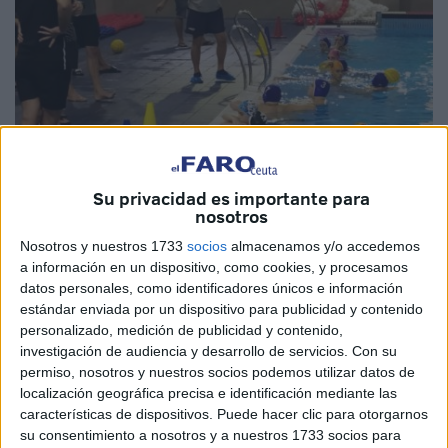
Su privacidad es importante para
nosotros
Imagen de archivo
Nosotros y nuestros 1733
socios
almacenamos y/o accedemos
a información en un dispositivo, como cookies, y procesamos
datos personales, como identificadores únicos e información
estándar enviada por un dispositivo para publicidad y contenido
personalizado, medición de publicidad y contenido,
El
CN Caballa
ha anunciado a través de sus redes
investigación de audiencia y desarrollo de servicios.
Con su
sociales su escuela de waterpolo, que como cada año,
permiso, nosotros y nuestros socios podemos utilizar datos de
muchos jóvenes ceutíes se apuntan a esta interesante
localización geográfica precisa e identificación mediante las
oferta para continuar con un deporte tan arraigado en
características de dispositivos. Puede hacer clic para otorgarnos
su consentimiento a nosotros y a nuestros 1733 socios para
nuestra ciudad como es el
waterpolo
. La escuela