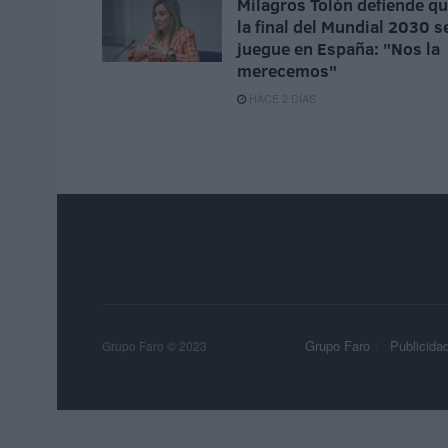
Milagros Tolón defiende q
la final del Mundial 2030 s
juegue en España: "Nos la
merecemos"
HACE 2 DÍAS
Grupo Faro
Publicida
Grupo Faro © 2023