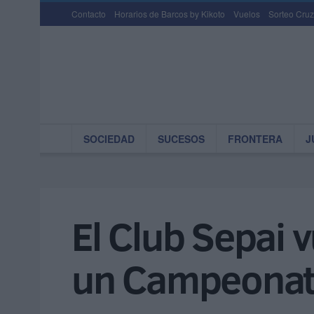
Contacto
Horarios de Barcos by Kikoto
Vuelos
Sorteo Cruz
SOCIEDAD
SUCESOS
FRONTERA
J
El Club Sepai v
un Campeonat