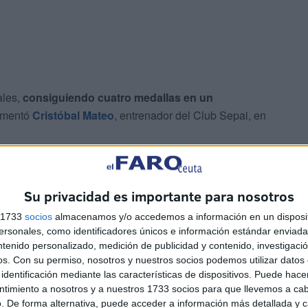
ales,
consiguiendo cuatro medallas en un
omentó
Cristóbal Mateo
, entrenador del Club Sepai, en
ctuación de
Claudia Garzón
, quien cayó derrotada en
una decisión técnica. “
Para mí injusto, pero hay que
Su privacidad es importante para nosotros
 por el bronce, perdió por la mínima 1-0 ante Castilla y
s 1733
socios
almacenamos y/o accedemos a información en un disposit
ar una nueva medalla para Ceuta.
sonales, como identificadores únicos e información estándar enviada 
ntenido personalizado, medición de publicidad y contenido, investigaci
os.
Con su permiso, nosotros y nuestros socios podemos utilizar datos 
identificación mediante las características de dispositivos. Puede hacer
ntimiento a nosotros y a nuestros 1733 socios para que llevemos a ca
. De forma alternativa, puede acceder a información más detallada y 