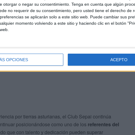
e otorgar o negar su consentimiento.
Tenga en cuenta que algún proc
de no requerir de su consentimiento, pero usted tiene el derecho de r
referencias se aplicarán solo a este sitio web. Puede cambiar sus pref
alquier momento volviendo a este sitio y haciendo clic en el botón "Pri
 web.
tísimo en una competición de máxima exigencia como viene
difícil es llevar seis, siete años al máximo nivel,
nacionales e internacionales a Ceuta
", aseguró
os que tenemos, estar entre los mejores de España
ÁS OPCIONES
ACEPTO
iencia por tierras asturianas, el Club Sepai continúa
continuar posicionándose como uno de los
referentes del
do que con talento y dedicación pueden superar