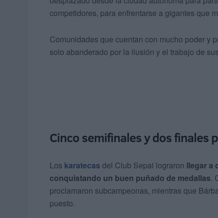
desplazado desde la ciudad autónoma para parti
competidores, para enfrentarse a gigantes que m
Comunidades que cuentan con mucho poder y prest
solo abanderado por la ilusión y el trabajo de sus
Cinco semifinales y dos finales 
Los
karatecas
del Club Sepai lograron
llegar a
conquistando un buen puñado de medallas
. 
proclamaron subcampeonas, mientras que Bárbara 
puesto.