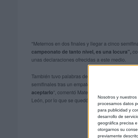
"Meternos en dos finales y llegar a cinco semifin
campeonato de tanto nivel, es una locura",
c
unas declaraciones ofrecidas a este medio.
También tuvo palabras de admiración hacia la a
semifinales tras un empate a cero decantado por 
aceptarlo
”, comentó Mateo. Luego, en el combate
Nosotros y nuestro
León, por lo que se quedó a las puertas de sum
procesamos datos per
para publicidad y co
desarrollo de servici
geográfica precisa e 
otorgarnos su conse
previamente descrito