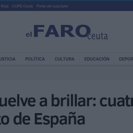
 Roja
COPE Ceuta
Portal del suscriptor
USTICIA
POLÍTICA
CULTURA
EDUCACIÓN
DEPO
uelve a brillar: cua
o de España