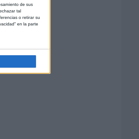
esamiento de sus
echazar tal
erencias o retirar su
vacidad" en la parte