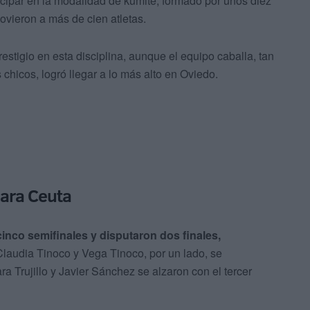
cipar en la modalidad de kumite, formado por unos diez
ovieron a más de cien atletas.
igio en esta disciplina, aunque el equipo caballa, tan
 chicos, logró llegar a lo más alto en Oviedo.
para Ceuta
 cinco semifinales y disputaron dos finales,
Claudia Tinoco y Vega Tinoco, por un lado, se
Trujillo y Javier Sánchez se alzaron con el tercer