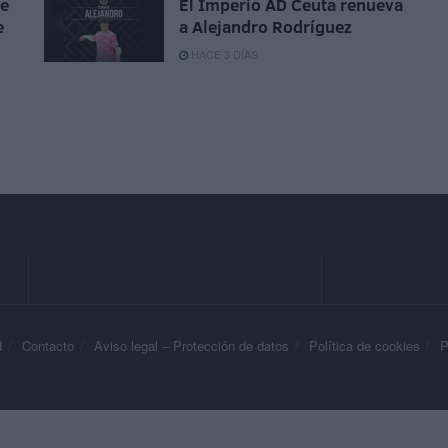
ue
El Imperio AD Ceuta renueva
e
a Alejandro Rodríguez
HACE 3 DÍAS
d
Contacto
Aviso legal – Protección de datos
Política de cookies
P