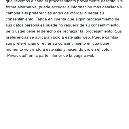
que llevemos a cabo el procesamiento previamente descrito. De
En este año 2024 son numerosos los
deportistas
del Club
forma alternativa, puede acceder a información más detallada y
Sepai Kárate de Ceuta los que han vuelto a subir a lo más
cambiar sus preferencias antes de otorgar o negar su
alto del panorama nacional en competiciones oficiales
consentimiento.
Tenga en cuenta que algún procesamiento de
sus datos personales puede no requerir de su consentimiento,
como la Liga Nacional y el Campeonato de España, tanto
pero usted tiene el derecho de rechazar tal procesamiento. Sus
individual como por equipos, el primero celebrado en
preferencias se aplicarán solo a este sitio web. Puede cambiar
Guadalajara y el segundo en Logroño.
sus preferencias o retirar su consentimiento en cualquier
momento volviendo a este sitio y haciendo clic en el botón
Ahora que llega la pausa veraniega y con ella el final de la
"Privacidad" en la parte inferior de la página web.
primera parte de la temporada, hay que destacar y poner
en valor los impresionantes números y rendimiento de
varios karatecas de nuestra ciudad.
Hay que hacer mención especial a la joven karateca Julia
Melgar Postigo que acaba de conseguir el triplete nacional
en lo que va de año, lo que quiere decir que ha ganado
todas las competiciones que ha disputado en España, una
verdadera barbaridad no solo por la dificultad sino por
como lo hace.