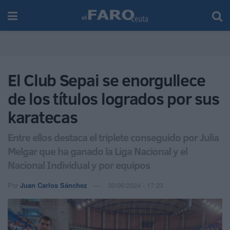
El Club Sepai se enorgullece
de los títulos logrados por sus
karatecas
Entre ellos destaca el triplete conseguido por Julia
Melgar que ha ganado la Liga Nacional y el
Nacional Individual y por equipos
Por
Juan Carlos Sánchez
30/06/2024 - 17:23