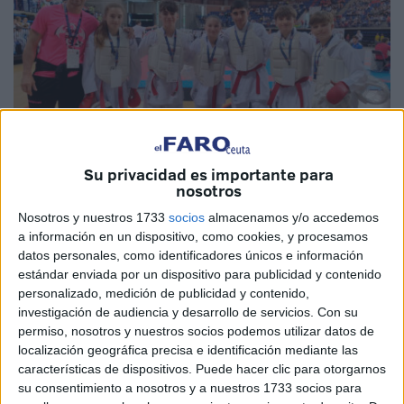
Su privacidad es importante para
nosotros
Nosotros y nuestros 1733
socios
almacenamos y/o accedemos
Imágenes cedidas
a información en un dispositivo, como cookies, y procesamos
datos personales, como identificadores únicos e información
estándar enviada por un dispositivo para publicidad y contenido
personalizado, medición de publicidad y contenido,
El
Club Sepai Kárate
de Ceuta está teniendo una
investigación de audiencia y desarrollo de servicios.
Con su
temporada que no olvidará en mucho tiempo con
permiso, nosotros y nuestros socios podemos utilizar datos de
localización geográfica precisa e identificación mediante las
resultados enormes que lo ha encumbrado con los
características de dispositivos. Puede hacer clic para otorgarnos
mejores clubes del territorio nacional.
su consentimiento a nosotros y a nuestros 1733 socios para