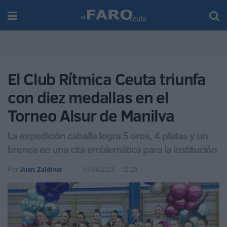
El Club Rítmica Ceuta triunfa
con diez medallas en el
Torneo Alsur de Manilva
La expedición caballa logra 5 oros, 4 platas y un
bronce en una cita emblemática para la institución
Por
Juan Zaldívar
19/04/2026 - 12:29