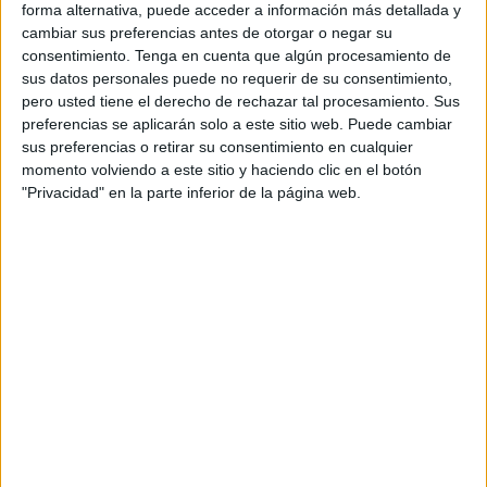
forma alternativa, puede acceder a información más detallada y
cambiar sus preferencias antes de otorgar o negar su
En esta ocasión
, un grupo de 37 gimnastas
se desplazó
consentimiento.
Tenga en cuenta que algún procesamiento de
para demostrar el excelente nivel y el crecimiento
sus datos personales puede no requerir de su consentimiento,
imparable del club logrando un impresionante balance de
pero usted tiene el derecho de rechazar tal procesamiento. Sus
diez metales.
preferencias se aplicarán solo a este sitio web. Puede cambiar
sus preferencias o retirar su consentimiento en cualquier
momento volviendo a este sitio y haciendo clic en el botón
La cosecha de victorias
"Privacidad" en la parte inferior de la página web.
La cosecha de victorias estuvo liderada por actuaciones
que alcanzaron lo más alto del podio tanto en modalidades
individuales como de conjuntos.
María Alinque
r
(Prebenjamín) se alzó con el primer puesto en Manos
Libres, repitiendo el éxito obtenido la pasada semana en la
fase del Campeonato de Andalucía de Promesas. Al
escalón más alto del podio también subieron
Amelia
Ballesteros
en Benjamín Manos Libres,
Candela Gil
en
Cadete Pelota y
Julia Ballesteros
en Cadete Mazas. El