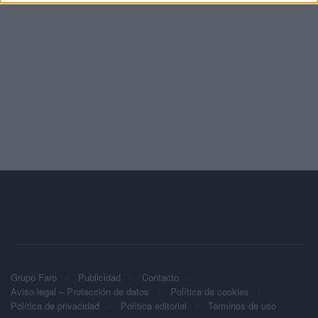
Grupo Faro
Publicidad
Contacto
Aviso legal – Protección de datos
Política de cookies
Política de privacidad
Política editorial
Términos de uso