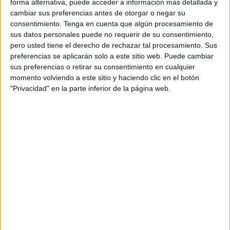
forma alternativa, puede acceder a información más detallada y
malas por la lluvia que dejó las pistas muy complicadas.
cambiar sus preferencias antes de otorgar o negar su
consentimiento.
Tenga en cuenta que algún procesamiento de
sus datos personales puede no requerir de su consentimiento,
pero usted tiene el derecho de rechazar tal procesamiento. Sus
Un total de quince equipos formalizaron sus
preferencias se aplicarán solo a este sitio web. Puede cambiar
inscripciones
para participar en esta competición de los
sus preferencias o retirar su consentimiento en cualquier
momento volviendo a este sitio y haciendo clic en el botón
cuáles ocho pertenecían al CP José Zurrón, la gran
"Privacidad" en la parte inferior de la página web.
mayoría de ellos, tres al CP Los Rosales y dos del CP
General Carvajal y del CP Equipo Mariano.
La competición estuvo dirigida por el colegiado nacional
Manuel Gómez López y las dupletas participantes fueron
sorteadas en grupos de cuatro equipos y de tres en uno de
ellos que jugaron por sistema suizo en la primera ronda
donde los mejores se metieron en los cuartos de final.
Las partidas se jugaron a una hora de tiempo más dos
manos adicionales en campo cerrado y bajo el reglamento