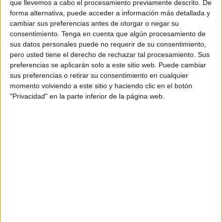
que llevemos a cabo el procesamiento previamente descrito. De
de unas instalaciones dignas donde sus socios puedan
forma alternativa, puede acceder a información más detallada y
jugar a la
petanca
como el resto de jugadores de nuestra
cambiar sus preferencias antes de otorgar o negar su
consentimiento.
Tenga en cuenta que algún procesamiento de
ciudad.
sus datos personales puede no requerir de su consentimiento,
pero usted tiene el derecho de rechazar tal procesamiento. Sus
Lo hacen en un lugar alejado de la ciudad, en la carretera
preferencias se aplicarán solo a este sitio web. Puede cambiar
de
Calamocarro
, un sitio preparado por los mismos socios
sus preferencias o retirar su consentimiento en cualquier
que limpian y preparan antes de cada
jornada liguera
.
momento volviendo a este sitio y haciendo clic en el botón
"Privacidad" en la parte inferior de la página web.
El presidente de la entidad Mariano Cáceres ha
comentado como va el club desde su fundación y como
sobreviven sin instalaciones que no le permiten tener
apenas mujeres en el club y esperando una solución por
parte de la ciudad. “Estamos sobreviviendo como
podemos en esta lugar pero que no reúne condiciones
para poder tener mujeres y niñas en el club porque no
tienen donde hacer sus necesidades por ejemplo, entre
otras cosas. Lo hemos hablado con mucha gente, todos
nos lo ponen bien pero luego queda en nada”.