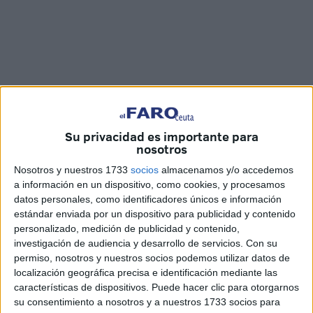
Su privacidad es importante para
nosotros
Imágenes: Julián D.P.
Nosotros y nuestros 1733
socios
almacenamos y/o accedemos
a información en un dispositivo, como cookies, y procesamos
datos personales, como identificadores únicos e información
estándar enviada por un dispositivo para publicidad y contenido
El
Club Petanca ‘Equipo Mariano’
lleva cinco años
personalizado, medición de publicidad y contenido,
desde su fundación en el mes de junio de 2019 y desde
investigación de audiencia y desarrollo de servicios.
Con su
permiso, nosotros y nuestros socios podemos utilizar datos de
entonces ha ido sobreviviendo como ha podido temporada
localización geográfica precisa e identificación mediante las
tras temporada.
características de dispositivos. Puede hacer clic para otorgarnos
su consentimiento a nosotros y a nuestros 1733 socios para
Son cinco años de penurias y de problemas al no disponer