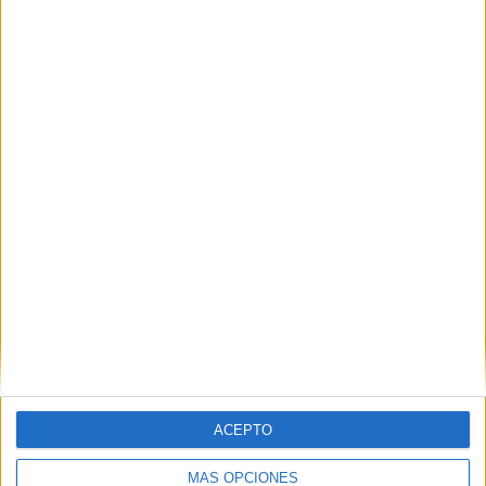
todos los socios. “La temporada la llevamos bien. Como se
puede ver aquí tenemos a la gran mayoría de los socios
jugando la liga y luego al final tenemos un premio para
todos los socios que es un viaje a un torneo importante
en Isla Cristina”.
ACEPTO
Tags:
Calamocarro
deportes
Petanca
MÁS OPCIONES