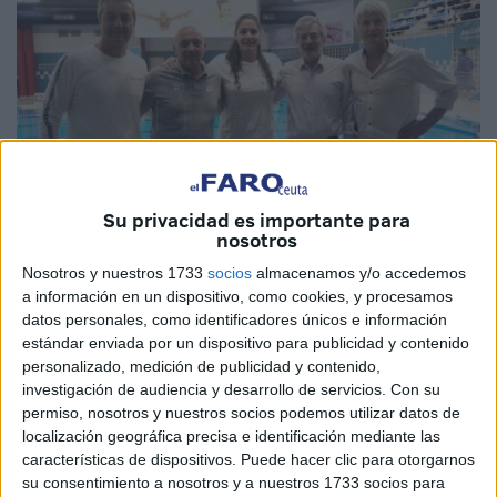
Su privacidad es importante para
nosotros
Nosotros y nuestros 1733
socios
almacenamos y/o accedemos
a información en un dispositivo, como cookies, y procesamos
Salva Gómez, presidente de la Federación de Natación de Ceuta,
datos personales, como identificadores únicos e información
segundo por la izquierda en la fotografía.
Archivo
estándar enviada por un dispositivo para publicidad y contenido
personalizado, medición de publicidad y contenido,
investigación de audiencia y desarrollo de servicios.
Con su
permiso, nosotros y nuestros socios podemos utilizar datos de
El presidente de la Federación de
Natación
de Ceuta,
localización geográfica precisa e identificación mediante las
Salvador Gómez ha comentado en una entrevista en el
características de dispositivos. Puede hacer clic para otorgarnos
su consentimiento a nosotros y a nuestros 1733 socios para
portal web
‘waterpolista.com’
que “el waterpolo tiene un