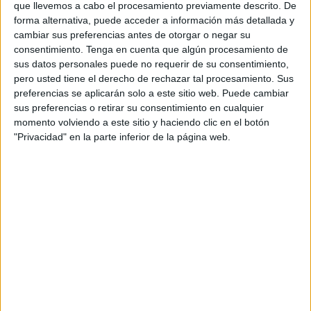
que llevemos a cabo el procesamiento previamente descrito. De
total arraigo en Ceuta, no solo con la participación en
forma alternativa, puede acceder a información más detallada y
categoría nacional de un histórico como el
CN Caballa
,
cambiar sus preferencias antes de otorgar o negar su
sino como cuna de grandes jugadores con una dilatada
consentimiento.
Tenga en cuenta que algún procesamiento de
sus datos personales puede no requerir de su consentimiento,
trayectoria internacional como Guillermo Molina y Lorena
pero usted tiene el derecho de rechazar tal procesamiento. Sus
Miranda”.
preferencias se aplicarán solo a este sitio web. Puede cambiar
sus preferencias o retirar su consentimiento en cualquier
Con todo esto, “el
waterpolo
goza de buena salud y el
momento volviendo a este sitio y haciendo clic en el botón
número de niños y niñas que lo practican crece cada día,
"Privacidad" en la parte inferior de la página web.
así como el número de licencias aumenta cada temporada”
aseguraba Gómez.
El presidente ceutí explicaba que “nuestro próximo reto es
potenciar el waterpolo femenino para poder volver a tener
en el futuro un equipo en categoría nacional”.
La evolución la acoge al “convenio que tenemos con la
Federación Andaluza de Natación ya que de otra manera
no hubiera sido posible, ya que para mejorar