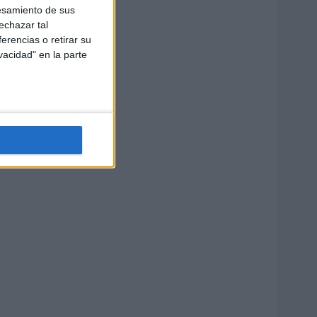
esamiento de sus
echazar tal
erencias o retirar su
vacidad" en la parte