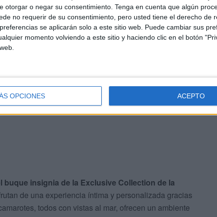
e otorgar o negar su consentimiento.
Tenga en cuenta que algún proc
de no requerir de su consentimiento, pero usted tiene el derecho de r
referencias se aplicarán solo a este sitio web. Puede cambiar sus pref
alquier momento volviendo a este sitio y haciendo clic en el botón "Pri
 web.
lusiva
ÁS OPCIONES
ACEPTO
l buque insignia de la Exclusive Collection de la
frutan de una experiencia íntima y personalizada gracias
camarotes, todos con vistas al mar, ofrecen un ambiente