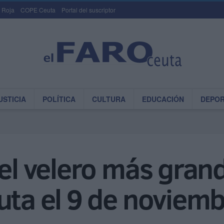
 Roja
COPE Ceuta
Portal del suscriptor
USTICIA
POLÍTICA
CULTURA
EDUCACIÓN
DEPO
 el velero más gra
uta el 9 de noviem