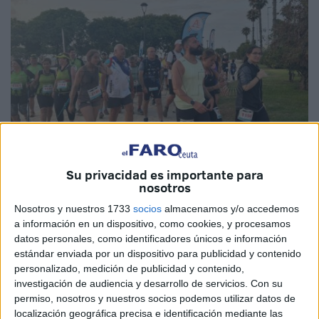
Su privacidad es importante para
nosotros
Fotos: Juan Zaldívar
Nosotros y nuestros 1733
socios
almacenamos y/o accedemos
a información en un dispositivo, como cookies, y procesamos
datos personales, como identificadores únicos e información
estándar enviada por un dispositivo para publicidad y contenido
El
Club de Montaña Anyera
de
Ceuta
ha celebrado su
personalizado, medición de publicidad y contenido,
investigación de audiencia y desarrollo de servicios.
Con su
XVII Marcha Nocturna
, una actividad no competitiva y de
permiso, nosotros y nuestros socios podemos utilizar datos de
carácter familiar que tuvo fecha el pasado sábado 21 de
localización geográfica precisa e identificación mediante las