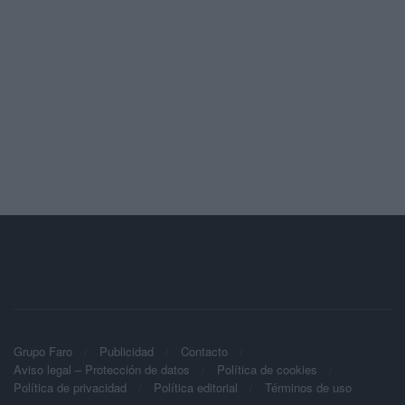
Grupo Faro
Publicidad
Contacto
Aviso legal – Protección de datos
Política de cookies
Política de privacidad
Política editorial
Términos de uso