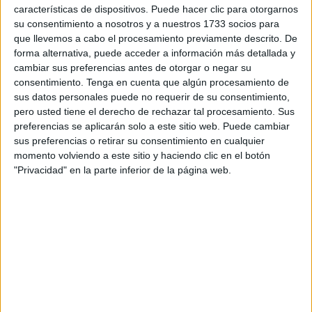
junio. La salida fue desde
el Parque Urbano Juan Carlos
características de dispositivos. Puede hacer clic para otorgarnos
I
a las 21:30 horas. Como las previas citas, la Marcha
su consentimiento a nosotros y a nuestros 1733 socios para
que llevemos a cabo el procesamiento previamente descrito. De
Nocturna ha vuelto a estar incluida en la
Liga Ibérica de
forma alternativa, puede acceder a información más detallada y
Senderismo FEDME
y en la
Liga Anyera en Marcha by
cambiar sus preferencias antes de otorgar o negar su
Decathlon
.
consentimiento.
Tenga en cuenta que algún procesamiento de
sus datos personales puede no requerir de su consentimiento,
La organización declaró que este evento se trató de una
pero usted tiene el derecho de rechazar tal procesamiento. Sus
actividad deportiva orientada al goce tranquilo y en grupo,
preferencias se aplicarán solo a este sitio web. Puede cambiar
de acercamiento a la marcha y sin ánimo competitivo,
sus preferencias o retirar su consentimiento en cualquier
momento volviendo a este sitio y haciendo clic en el botón
“hemos venido aquí a disfrutar”, dijo
Miguel Martínez
,
"Privacidad" en la parte inferior de la página web.
presidente del CD Anyera a los presentes.
El día se prestó apacible con humedad para la marcha,
“
así se suda más
”, dijo Miguel con ánimo y ganas del
eventos. La tarde noche se alargó como se alarga estas
fechas, y, mientras el sol echaba la persiana para cerrar el
día, arrancó una multitudinaria marcha que recorrerá
Ceuta
en una de sus pegajosas noches de verano propias