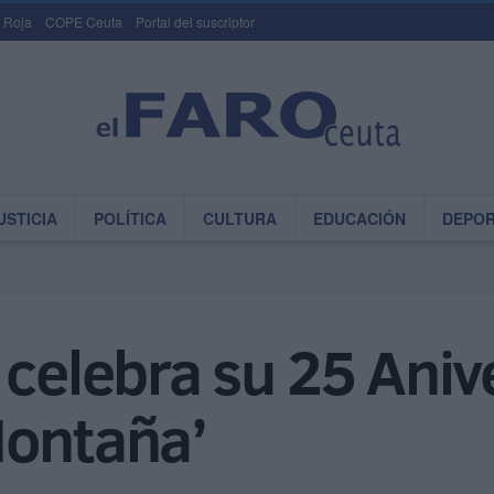
 Roja
COPE Ceuta
Portal del suscriptor
USTICIA
POLÍTICA
CULTURA
EDUCACIÓN
DEPO
 celebra su 25 Aniv
Montaña’