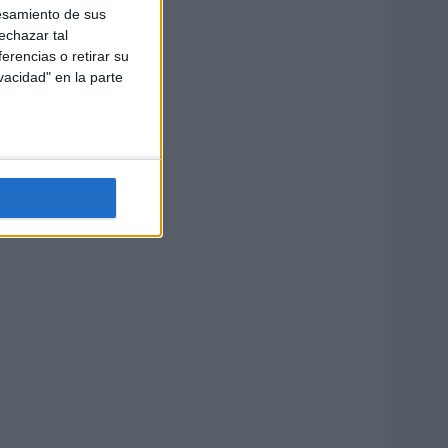
esamiento de sus
echazar tal
erencias o retirar su
vacidad" en la parte