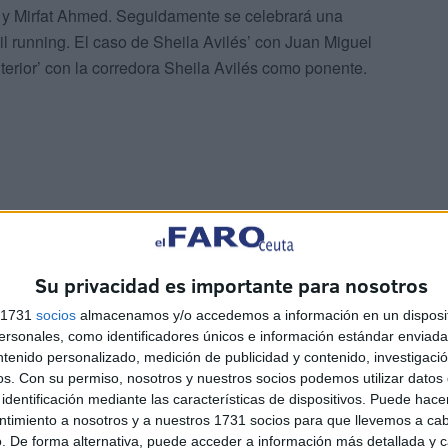
y Mirfat Ahmed. Seguidamente se celebrará una
ail running. El caso de Sheila Avilés’ con Juan Miguel
terior’ con la corredora Sheila Avilés como ponente.
Su privacidad es importante para nosotros
s 1731
socios
almacenamos y/o accedemos a información en un disposit
sonales, como identificadores únicos e información estándar enviada 
ntenido personalizado, medición de publicidad y contenido, investigaci
os.
Con su permiso, nosotros y nuestros socios podemos utilizar datos 
identificación mediante las características de dispositivos. Puede hacer
ntimiento a nosotros y a nuestros 1731 socios para que llevemos a ca
. De forma alternativa, puede acceder a información más detallada y 