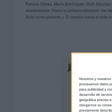
Paloma Sieres, María Bohórquez, Ruth Sánchez 
charla/debate ‘Hacia la profesionalización del tr
Ávila como ponente y ‘El camino hacia el éxito in
Nosotros y nuestro
procesamos datos per
para publicidad y co
desarrollo de servici
geográfica precisa e 
otorgarnos su conse
previamente descrito