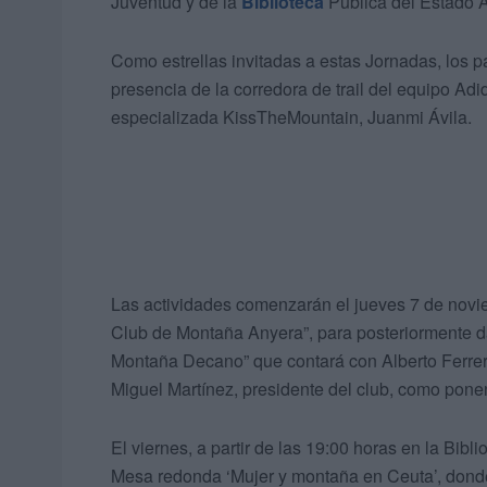
Juventud y de la
Biblioteca
Pública del Estado A
Como estrellas invitadas a estas Jornadas, los pa
presencia de la corredora de trail del equipo Adid
especializada KissTheMountain, Juanmi Ávila.
Las actividades comenzarán el jueves 7 de novi
Club de Montaña Anyera”, para posteriormente d
Montaña Decano” que contará con Alberto Ferrer
Miguel Martínez, presidente del club, como pone
El viernes, a partir de las 19:00 horas en la Bib
Mesa redonda ‘Mujer y montaña en Ceuta’, donde