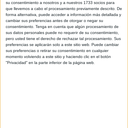
su director, José Carlos Navas, para promover la
su consentimiento a nosotros y a nuestros 1733 socios para
inserción laboral
de las personas provenientes de
que llevemos a cabo el procesamiento previamente descrito. De
forma alternativa, puede acceder a información más detallada y
colectivos desfavorecidos y la sensibilización de la
cambiar sus preferencias antes de otorgar o negar su
sociedad ante los problemas de estos, así como el impulso
consentimiento.
Tenga en cuenta que algún procesamiento de
de otros mecanismos que contribuyan a fomentar el
sus datos personales puede no requerir de su consentimiento,
bienestar de las personas en situación de vulnerabilidad.
pero usted tiene el derecho de rechazar tal procesamiento. Sus
preferencias se aplicarán solo a este sitio web. Puede cambiar
Tanto Clece como Atende, conscientes de la problemática
sus preferencias o retirar su consentimiento en cualquier
momento volviendo a este sitio y haciendo clic en el botón
social existente, muestran desde hace años un especial
"Privacidad" en la parte inferior de la página web.
interés y disposición para alcanzar este tipo de acuerdos,
que ofrecen a las personas más vulnerables una
posibilidad de mejorar sus vidas mediante el ascensor
social de la formación y el trabajo.
Dicho convenio establece tres vías de colaboración; una
primera vía, que implica la colaboración de Sergloform en
los procesos de selección, en coordinación con los
técnicos de Selección de Clece, a fin de ofrecerles perfiles