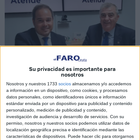
Su privacidad es importante para
nosotros
Nosotros y nuestros 1733
socios
almacenamos y/o accedemos
Imagen cedida
a información en un dispositivo, como cookies, y procesamos
datos personales, como identificadores únicos e información
estándar enviada por un dispositivo para publicidad y contenido
personalizado, medición de publicidad y contenido,
investigación de audiencia y desarrollo de servicios.
Con su
Clece
y
Atende Servicios Integrados S.L.
en Ceuta y
permiso, nosotros y nuestros socios podemos utilizar datos de
Melilla
, han firmado este jueves un convenio de
localización geográfica precisa e identificación mediante las
colaboración con la empresa Sergloform, representada por
características de dispositivos. Puede hacer clic para otorgarnos