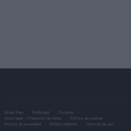
Grupo Faro
Publicidad
Contacto
Aviso legal – Protección de datos
Política de cookies
Política de privacidad
Política editorial
Términos de uso