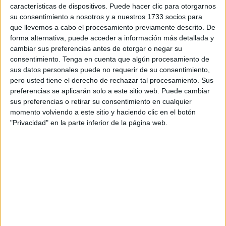
características de dispositivos. Puede hacer clic para otorgarnos
gran renombre en el mundo del fútbol: Claudia Pons y Mon
su consentimiento a nosotros y a nuestros 1733 socios para
Barreiro, son los que impartirán las charlas.
que llevemos a cabo el procesamiento previamente descrito. De
forma alternativa, puede acceder a información más detallada y
Claudia Pons, seleccionadora nacional absoluta de fútbol
cambiar sus preferencias antes de otorgar o negar su
sala, y Mon Barreiro, técnico de la RFEF en las distintas
consentimiento.
Tenga en cuenta que algún procesamiento de
sus datos personales puede no requerir de su consentimiento,
selecciones nacionales, componen el cartel de la III
pero usted tiene el derecho de rechazar tal procesamiento. Sus
Jornada de Actualización RFEF-UEFA 2023 que organiza
preferencias se aplicarán solo a este sitio web. Puede cambiar
el Comité de Entrenadores. Las inscripciones ya están
sus preferencias o retirar su consentimiento en cualquier
disponibles a través de la web onformación.rfef.es
momento volviendo a este sitio y haciendo clic en el botón
"Privacidad" en la parte inferior de la página web.
La Ciudad del Fútbol acogerá este acto que se celebrará
el próximo 17 de octubre de 16:00 a las 21:15 horas. Las
dos ponencias serán completadas con una mesa redonda
moderada por el director deportivo de fútbol sala de la
Real Federación de Fútbol de Ceuta, José Carlos Ayala
‘Chito’, donde los asistentes podrán participar con ruegos y
preguntas.