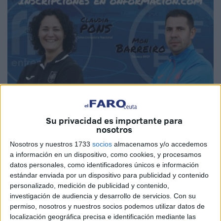
Su privacidad es importante para
nosotros
Imagen cedida
Nosotros y nuestros 1733
socios
almacenamos y/o accedemos
a información en un dispositivo, como cookies, y procesamos
datos personales, como identificadores únicos e información
estándar enviada por un dispositivo para publicidad y contenido
La Real
Federación
de
Fútbol
de Ceuta sigue en su
personalizado, medición de publicidad y contenido,
curso con la jornada de actualización del
Comité de
investigación de audiencia y desarrollo de servicios.
Con su
Entrenadores
. Para esta tercera jornada, la máxima
permiso, nosotros y nuestros socios podemos utilizar datos de
localización geográfica precisa e identificación mediante las
entidad del
fútbol
ceutí traerá a dos protagonistas con