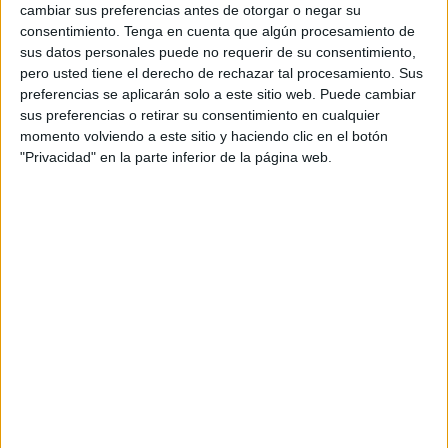
cambiar sus preferencias antes de otorgar o negar su
“Su compromiso, entrega y rendimiento sobre el terreno de
consentimiento.
Tenga en cuenta que algún procesamiento de
juego la convirtieron en una de las piezas clave del
sus datos personales puede no requerir de su consentimiento,
pero usted tiene el derecho de rechazar tal procesamiento. Sus
conjunto durante el pasado curso”, añade.
preferencias se aplicarán solo a este sitio web. Puede cambiar
sus preferencias o retirar su consentimiento en cualquier
Renovación de una pieza clave para
momento volviendo a este sitio y haciendo clic en el botón
"Privacidad" en la parte inferior de la página web.
el equipo
Con esta renovación, la AD Ceuta FC mantiene “su
apuesta por la continuidad de jugadoras que representan
los valores del Club y que han demostrado su implicación
con el crecimiento del fútbol femenino en nuestra ciudad”,
detalla la entidad en una nota.
Desde la AD Ceuta FC han querido mostrar “nuestra
satisfacción por seguir contando con Claudia Navas y le
deseamos una temporada llena de éxitos, convencidos de
que continuará aportando su calidad, esfuerzo y