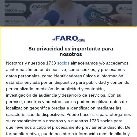
Imagen de archivo
Su privacidad es importante para
nosotros
Nosotros y nuestros 1733
socios
almacenamos y/o accedemos
a información en un dispositivo, como cookies, y procesamos
La AD Ceuta FC ha informado de la renovación de
datos personales, como identificadores únicos e información
Claudia Navas, que continuará formando parte del equipo
estándar enviada por un dispositivo para publicidad y contenido
femenino durante la próxima temporada.
personalizado, medición de publicidad y contenido,
investigación de audiencia y desarrollo de servicios.
Con su
La futbolista caballa defenderá los colores del club caballa
permiso, nosotros y nuestros socios podemos utilizar datos de
tras una campaña en la que “desempeñó un papel muy
localización geográfica precisa e identificación mediante las
características de dispositivos. Puede hacer clic para otorgarnos
importante en la consecución del principal objetivo del
su consentimiento a nosotros y a nuestros 1733 socios para
equipo: la permanencia en la Liga Iberdrola”, explica el
que llevemos a cabo el procesamiento previamente descrito. De
club en una nota de prensa.
forma alternativa, puede acceder a información más detallada y