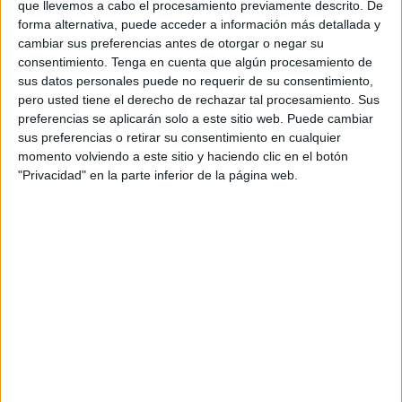
que llevemos a cabo el procesamiento previamente descrito. De
forma alternativa, puede acceder a información más detallada y
cambiar sus preferencias antes de otorgar o negar su
consentimiento.
Tenga en cuenta que algún procesamiento de
sus datos personales puede no requerir de su consentimiento,
Foto: LaLiga
pero usted tiene el derecho de rechazar tal procesamiento. Sus
preferencias se aplicarán solo a este sitio web. Puede cambiar
El Ceuta, por su parte
, no pudo puntuar en la visita al
sus preferencias o retirar su consentimiento en cualquier
Estadio de Gran Canaria
donde fue arrollado por la UD
momento volviendo a este sitio y haciendo clic en el botón
Las Palmas en un partido entre dos rivales directos por el
"Privacidad" en la parte inferior de la página web.
play-off.
Gaizka Garitano, destituido en el
Cádiz