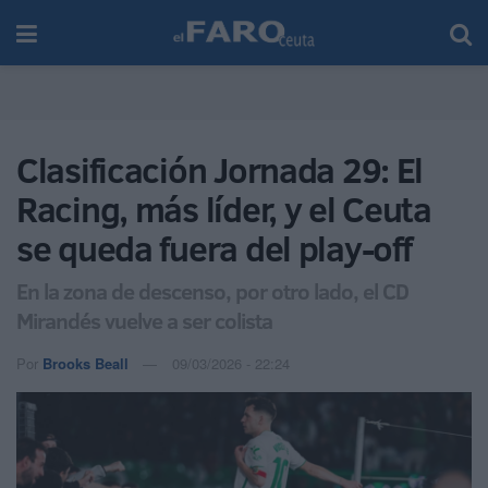
Clasificación Jornada 29: El
Racing, más líder, y el Ceuta
se queda fuera del play-off
En la zona de descenso, por otro lado, el CD
Mirandés vuelve a ser colista
Por
Brooks Beall
09/03/2026 - 22:24