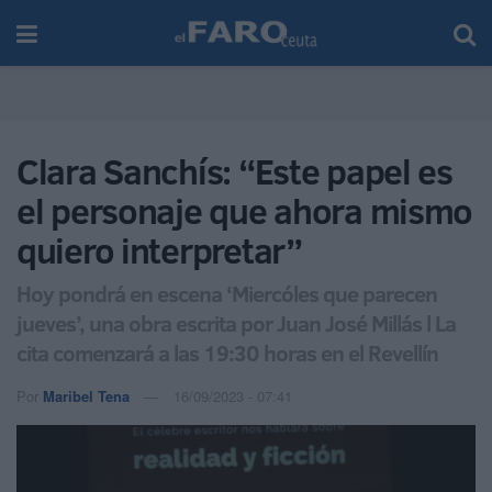
Clara Sanchís: “Este papel es
el personaje que ahora mismo
quiero interpretar”
Hoy pondrá en escena ‘Miercóles que parecen
jueves’, una obra escrita por Juan José Millás l La
cita comenzará a las 19:30 horas en el Revellín
Por
Maribel Tena
16/09/2023 - 07:41