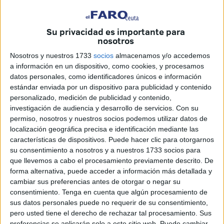
La
cita
comenzará a las 19.30 horas y no dejará
indiferente a nadie.
Su privacidad es importante para
nosotros
–¿Sobre qué trata el texto de ‘Miércoles que parecen
jueves’?
Nosotros y nuestros 1733
socios
almacenamos y/o accedemos
a información en un dispositivo, como cookies, y procesamos
–Es un comedia que es tan divertida como profunda. El
datos personales, como identificadores únicos e información
público por un lado se muere de risa pero luego también
estándar enviada por un dispositivo para publicidad y contenido
personalizado, medición de publicidad y contenido,
se va a casa pensando. La acción que sucede es
investigación de audiencia y desarrollo de servicios.
Con su
trepidante, digamos también que tiene algo de thriller
permiso, nosotros y nuestros socios podemos utilizar datos de
porque una mujer entra en un teatro pegando tiros en caso
localización geográfica precisa e identificación mediante las
de supuesta usurpación de personalidad. Está perseguida
características de dispositivos. Puede hacer clic para otorgarnos
su consentimiento a nosotros y a nuestros 1733 socios para
por la Policía y secuestra al público. Todo con mucho
que llevemos a cabo el procesamiento previamente descrito. De
humor.
forma alternativa, puede acceder a información más detallada y
cambiar sus preferencias antes de otorgar o negar su
–Y usted es la única protagonista sobre el escenario...
consentimiento.
Tenga en cuenta que algún procesamiento de
sus datos personales puede no requerir de su consentimiento,
–Aparentemente sí, aunque hay una aparición sorpresa de
pero usted tiene el derecho de rechazar tal procesamiento. Sus
otro personaje pero no puedo desvelarlo. Aunque en cierto
preferencias se aplicarán solo a este sitio web. Puede cambiar