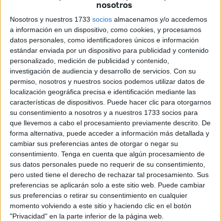
nosotros
oponentes políticos.
Nosotros y nuestros 1733
socios
almacenamos y/o accedemos
Se ha dirigido "en primer lugar" a sus compañeros, tanto a
a información en un dispositivo, como cookies, y procesamos
los presentes como a los que no pudieron acudir al acto de
datos personales, como identificadores únicos e información
estándar enviada por un dispositivo para publicidad y contenido
clausura por diversos motivos.
personalizado, medición de publicidad y contenido,
investigación de audiencia y desarrollo de servicios.
Con su
"Muchos de ellos son funcionarios que no han pedido el
permiso, nosotros y nuestros socios podemos utilizar datos de
permiso electoral, otros que lo han pedido y sin embargo
localización geográfica precisa e identificación mediante las
están trabajando, otros que son autónomos y que tienen
características de dispositivos. Puede hacer clic para otorgarnos
que estar defendiendo y trabajando en su negocio y que
su consentimiento a nosotros y a nuestros 1733 socios para
que llevemos a cabo el procesamiento previamente descrito. De
hasta las ocho no pueden salir, ellos son los que dan valor
forma alternativa, puede acceder a información más detallada y
a esta candidatura", ha valorado en su discurso.
cambiar sus preferencias antes de otorgar o negar su
consentimiento.
Tenga en cuenta que algún procesamiento de
A ellos se ha referido como "gente normal" e
sus datos personales puede no requerir de su consentimiento,
"imprescindible" y se ha jactado de no llevar "cortejo",
pero usted tiene el derecho de rechazar tal procesamiento. Sus
invitar "a almorzar" o preparar "fiestas". "La gente que me
preferencias se aplicarán solo a este sitio web. Puede cambiar
sus preferencias o retirar su consentimiento en cualquier
acompaña no necesita de la política, no defiende un
momento volviendo a este sitio y haciendo clic en el botón
puesto de trabajo ni un cargo ni ha venido a la política para
"Privacidad" en la parte inferior de la página web.