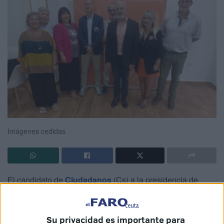
Imágenes cedidas
El candidato de
Ciudadanos
(Cs) a la presidencia de
Ceuta,
Javier Varga Pecharromán
, se ha desquitado en
su
cierre de campaña
. Sin dar más de dos nombres, el
líder de la formación naranja ha criticado ferozmente a sus
Su privacidad es importante para