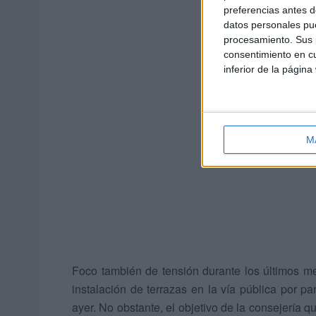
preferencias antes d
datos personales pue
procesamiento. Sus p
consentimiento en cu
inferior de la página
M
Las terrazas
Foco también de tensión durante los últimos me
instalación de terrazas en la vía pública por p
ayer. No obstante, el objetivo de la consejería q