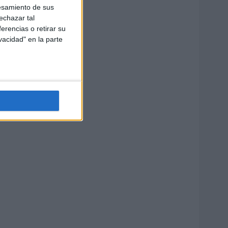
esamiento de sus
echazar tal
erencias o retirar su
vacidad" en la parte