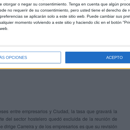
e otorgar o negar su consentimiento.
Tenga en cuenta que algún proc
de no requerir de su consentimiento, pero usted tiene el derecho de r
referencias se aplicarán solo a este sitio web. Puede cambiar sus pref
alquier momento volviendo a este sitio y haciendo clic en el botón "Pri
 web.
ÁS OPCIONES
ACEPTO
, también por acuerdo
ses entre empresarios y Ciudad, la tasa que gravará la
arte del sector hostelero quedó excluida de la reunión de
ue dirige Carreira y de los empresarios es que su revisión