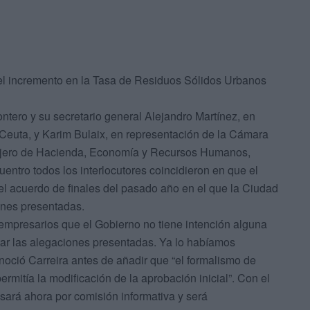
” el incremento en la Tasa de Residuos Sólidos Urbanos
ntero y su secretario general Alejandro Martínez, en
euta, y Karim Bulaix, en representación de la Cámara
sejero de Hacienda, Economía y Recursos Humanos,
uentro todos los interlocutores coincidieron en que el
del acuerdo de finales del pasado año en el que la Ciudad
ones presentadas.
empresarios que el Gobierno no tiene intención alguna
ptar las alegaciones presentadas. Ya lo habíamos
noció Carreira antes de añadir que “el formalismo de
rmitía la modificación de la aprobación inicial”. Con el
asará ahora por comisión informativa y será