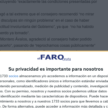
incluyendo “exactamente las condiciones presentadas por
llegó a tal extremo que el consejero recomendó “no mirar
ir disculpas sin ningún problema” en el caso de haber
titud involuntaria del Gobierno”, ya que “no ha habido
uerdo ya tomado”.
l Montero Ávalos, agradeció al consejero haber podido
hacerlo”, pasando de “reprocharnos cosas públicamente”
clase empresarial ceutí”. ¿Por qué entonces el
emana? “Entiendo que se ha llegado al acuerdo que ya
mas en los plazos y también ha concurrido la
Su privacidad es importante para nosotros
zado. Ante las dudas de qué es lo que iba a pasar,
 dimos el paso de salir a luz pública a reivindicar algo
s 1733
socios
almacenamos y/o accedemos a información en un disposit
sonales, como identificadores únicos e información estándar enviada 
o, pero de lo que no teníamos documento que asegurara
ntenido personalizado, medición de publicidad y contenido, investigaci
o el brazo.
os.
Con su permiso, nosotros y nuestros socios podemos utilizar datos 
identificación mediante las características de dispositivos. Puede hacer
ntimiento a nosotros y a nuestros 1733 socios para que llevemos a ca
. De forma alternativa, puede acceder a información más detallada y 