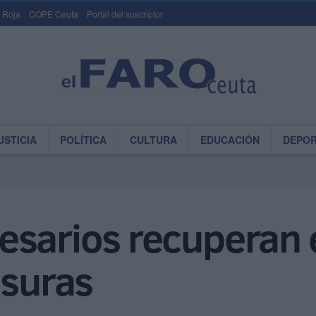
 Roja
COPE Ceuta
Portal del suscriptor
USTICIA
POLÍTICA
CULTURA
EDUCACIÓN
DEPO
esarios recuperan 
asuras