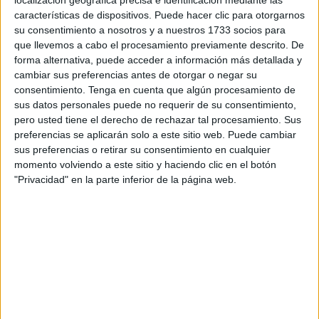
obras concluyeran dentro del calendario previsto. Este
características de dispositivos. Puede hacer clic para otorgarnos
su consentimiento a nosotros y a nuestros 1733 socios para
logro evitó la posibilidad de que el conjunto caballa tuviera
que llevemos a cabo el procesamiento previamente descrito. De
que disputar sus primeros compromisos lejos de su tierra,
forma alternativa, puede acceder a información más detallada y
algo que hubiera supuesto un perjuicio tanto deportivo
cambiar sus preferencias antes de otorgar o negar su
como anímico para el equipo y su afición.
consentimiento.
Tenga en cuenta que algún procesamiento de
sus datos personales puede no requerir de su consentimiento,
pero usted tiene el derecho de rechazar tal procesamiento. Sus
preferencias se aplicarán solo a este sitio web. Puede cambiar
sus preferencias o retirar su consentimiento en cualquier
momento volviendo a este sitio y haciendo clic en el botón
"Privacidad" en la parte inferior de la página web.