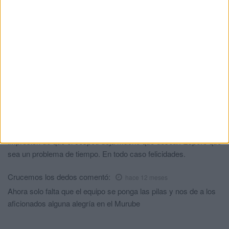
HACE 2 DÍAS
Comments
3
Vissino
comentó:
hace 12 meses
Si el campo era una playa
Santolaya
comentó:
hace 12 meses
No he tenido ocasión de asistir. Pero por la televisión daba la
impresión de que el césped deja mucho que desear. Espero que
sea un problema de tiempo. En todo caso felicidades.
Crucemos los dedos
comentó:
hace 12 meses
Ahora solo falta que el equipo se ponga las pilas y nos de a los
aficionados alguna alegría en el Murube