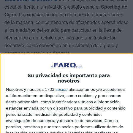
español, frente a un rival de prestigio como el
Sporting de
Gijón
. La expectación fue máxima desde primeras horas
de la mañana, con centenares de aficionados acercándose
a los aledaños del estadio para participar en la fiesta de
bienvenida a un recinto que, más que una instalación
deportiva, se ha convertido en un símbolo de orgullo y
pertenencia para la ciudadanía.
Una remodelación urgente
Su privacidad es importante para
cumplida en plazo
nosotros
Nosotros y nuestros 1733
socios
almacenamos y/o accedemos
La
intervención en el Murube
partía de un reto complejo:
a información en un dispositivo, como cookies, y procesamos
adaptar un estadio histórico a las exigencias de la Liga de
datos personales, como identificadores únicos e información
estándar enviada por un dispositivo para publicidad y contenido
Fútbol Profesional en apenas unos meses. La
personalizado, medición de publicidad y contenido,
remodelación, calificada como urgente, fue ejecutada en
investigación de audiencia y desarrollo de servicios.
Con su
tiempo récord por la UTE CYES-VARESER, que supo
permiso, nosotros y nuestros socios podemos utilizar datos de
coordinar recursos humanos y materiales para que las
localización geográfica precisa e identificación mediante las