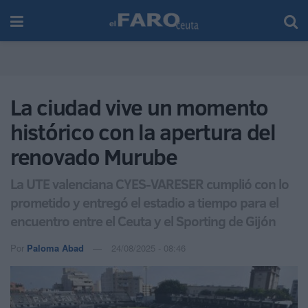
La ciudad vive un momento
histórico con la apertura del
renovado Murube
La UTE valenciana CYES-VARESER cumplió con lo
prometido y entregó el estadio a tiempo para el
encuentro entre el Ceuta y el Sporting de Gijón
Por
Paloma Abad
24/08/2025 - 08:46