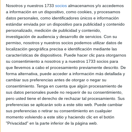
Nosotros y nuestros 1733
socios
almacenamos y/o accedemos
el próximo 15 de mayo
.
a información en un dispositivo, como cookies, y procesamos
datos personales, como identificadores únicos e información
El encuentro, celebrado en el Salón de Plenos del Palacio
estándar enviada por un dispositivo para publicidad y contenido
de la Asamblea, ha sido presidido por el consejero
personalizado, medición de publicidad y contenido,
Alejandro Ramírez, quien ha destacado la inversión
investigación de audiencia y desarrollo de servicios.
Con su
realizada y ha agradecido el esfuerzo de todas las
permiso, nosotros y nuestros socios podemos utilizar datos de
entidades implicadas para que todo esté listo a tiempo.
localización geográfica precisa e identificación mediante las
características de dispositivos. Puede hacer clic para otorgarnos
su consentimiento a nosotros y a nuestros 1733 socios para
Más de un millón de euros para las
que llevemos a cabo el procesamiento previamente descrito. De
playas
forma alternativa, puede acceder a información más detallada y
cambiar sus preferencias antes de otorgar o negar su
consentimiento.
Tenga en cuenta que algún procesamiento de
El gasto total que la Ciudad destina a las
playas
supera el
sus datos personales puede no requerir de su consentimiento,
millón de euros, sumando la inversión en obras de mejora
pero usted tiene el derecho de rechazar tal procesamiento. Sus
y los contratos de servicios. Según explicó el consejero, en
preferencias se aplicarán solo a este sitio web. Puede cambiar
sus preferencias o retirar su consentimiento en cualquier
total se han formalizado once contratos específicos que
momento volviendo a este sitio y haciendo clic en el botón
suponen una inversión directa superior a los 500.000
"Privacidad" en la parte inferior de la página web.
euros.