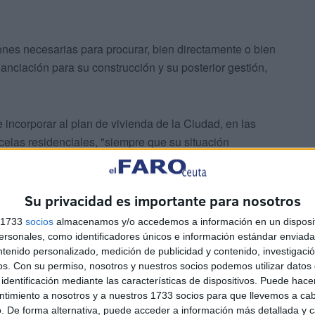
iones necesarias para procurar, bien directamente o bien
nanciación para su construcción y su posterior gestión,
incorporar al plan de vivienda de la Ciudad, en las
celas residenciales, "siempre que su situación
 protocolo no conlleva contraprestación económica o
Su privacidad es importante para nosotros
minos de la colaboración y establecer en su caso las
s 1733
socios
almacenamos y/o accedemos a información en un disposit
convenio en el que se detallen las acciones específicas a
sonales, como identificadores únicos e información estándar enviada 
fectivo cumplimiento de los objetivos planteados y las
ntenido personalizado, medición de publicidad y contenido, investigaci
os.
Con su permiso, nosotros y nuestros socios podemos utilizar datos 
a proseguido la Ciudad en nota de prensa.
identificación mediante las características de dispositivos. Puede hacer
ntimiento a nosotros y a nuestros 1733 socios para que llevemos a ca
. De forma alternativa, puede acceder a información más detallada y 