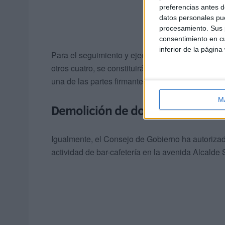
preferencias antes d
datos personales pue
procesamiento. Sus p
consentimiento en cu
inferior de la página
Para el seguimiento y ejecución del protocolo, q
otros cuatro, se constituirá una comisión de seg
una de las partes firmantes.
M
Demolición de dos obras ilegale
Igualmente, el Consejo de Gobierno ha autorizado
actividad de bar-cafetería en la avenida Alcald