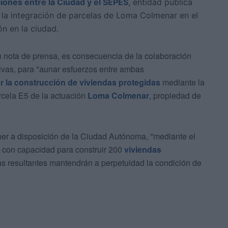
iones entre la Ciudad y el SEPES
, entidad pública
ar la integración de parcelas de Loma Colmenar en el
ón en la ciudad.
 nota de prensa, es consecuencia de la colaboración
Vivas, para "aunar esfuerzos entre ambas
ar la construcción de viviendas protegidas
mediante la
rcela E5 de la actuación
Loma Colmenar
, propiedad de
ner a disposición de la Ciudad Autónoma, "mediante el
, con capacidad para construir 200
viviendas
s resultantes mantendrán a perpetuidad la condición de