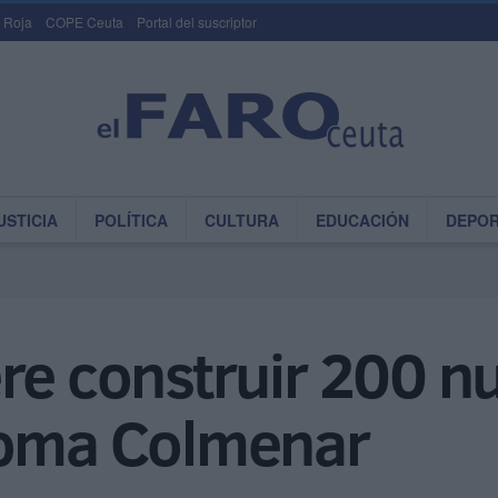
 Roja
COPE Ceuta
Portal del suscriptor
USTICIA
POLÍTICA
CULTURA
EDUCACIÓN
DEPO
re construir 200 n
Loma Colmenar