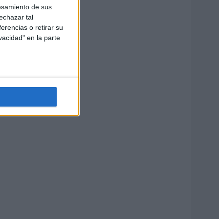
esamiento de sus
echazar tal
erencias o retirar su
vacidad" en la parte