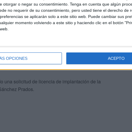
e otorgar o negar su consentimiento.
Tenga en cuenta que algún proc
de no requerir de su consentimiento, pero usted tiene el derecho de r
referencias se aplicarán solo a este sitio web. Puede cambiar sus pref
alquier momento volviendo a este sitio y haciendo clic en el botón "Pri
 web.
ue estará vigente durante cuatro años, prorrogable por
uimiento con dos representantes institucionales por cada
ÁS OPCIONES
ACEPTO
s
 una solicitud de licencia de implantación de la
e Sánchez Prados.