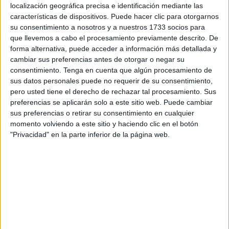
localización geográfica precisa e identificación mediante las
certamen: 'Biblioteca Joven. Diseña tu marcapáginas'.
características de dispositivos. Puede hacer clic para otorgarnos
su consentimiento a nosotros y a nuestros 1733 socios para
El concurso, con el que se pretende fomentar la lectura
que llevemos a cabo el procesamiento previamente descrito. De
entre la ciudadanía, está dirigido a residentes en Ceuta
forma alternativa, puede acceder a información más detallada y
con edades comprendidas entre los 14 y 30 años. Los
cambiar sus preferencias antes de otorgar o negar su
consentimiento.
Tenga en cuenta que algún procesamiento de
jóvenes interesados podrán presentar sus trabajos, hasta
sus datos personales puede no requerir de su consentimiento,
un máximo de dos diseños originales e inéditos, entre el
pero usted tiene el derecho de rechazar tal procesamiento. Sus
próximo lunes, día 9, y hasta el jueves 19.
preferencias se aplicarán solo a este sitio web. Puede cambiar
sus preferencias o retirar su consentimiento en cualquier
De acuerdo a las bases de la iniciativa, la temática del
momento volviendo a este sitio y haciendo clic en el botón
diseño deberá estar relacionada con el ámbito de la
"Privacidad" en la parte inferior de la página web.
biblioteca. Cualquier técnica será válida, aunque las
dimensiones del marcapáginas están fijadas en los 5 cm
de ancho y los 18 de largo.