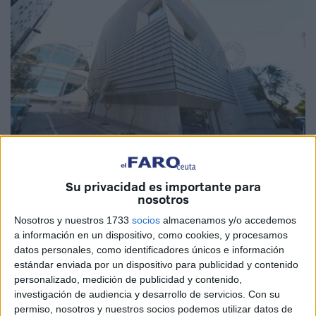
Imagen de archivo
Su privacidad es importante para
nosotros
Nosotros y nuestros 1733
socios
almacenamos y/o accedemos
a información en un dispositivo, como cookies, y procesamos
Con motivo de la conmemoración del Día de las
datos personales, como identificadores únicos e información
Bibliotecas, el próximo 24 de octubre, la Casa de la
estándar enviada por un dispositivo para publicidad y contenido
Juventud y la Biblioteca Pública Adolfo Suárez, que
personalizado, medición de publicidad y contenido,
dependen de la Consejería de Educación, Cultura,
investigación de audiencia y desarrollo de servicios.
Con su
permiso, nosotros y nuestros socios podemos utilizar datos de
Juventud y Deporte, han lanzado la tercera edición del