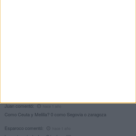
sus habitantes, grupos de la minorías acomodadas se a treven
con estos bulos.
Fidel
comentó:
hace 1 año
Aprenda Historia y no muestre su ignorancia tan
descaradamente.
Necropsias
comentó:
hace 1 año
Vaya, este ya no se acuerda de la Guerra de Sidi Ifni 1957.
Calienta, que sales
comentó:
hace 1 año
Muy buena pregunta Sr necropsias. Como Ceuta y Melilla,
seguro, como Segovia y Zaragoza seguro que no.😂
Juan
comentó:
hace 1 año
Como Ceuta y Melilla? 0 como Segovia o zaragoza
Esparoco
comentó:
hace 1 año