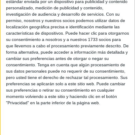
sino de una
petición con implicaciones jurídicas,
estándar enviada por un dispositivo para publicidad y contenido
políticas y humanas
.
personalizado, medición de publicidad y contenido,
investigación de audiencia y desarrollo de servicios.
Con su
permiso, nosotros y nuestros socios podemos utilizar datos de
Sidi Ifni fue reconocida como
localización geográfica precisa e identificación mediante las
provincia española en 1958
características de dispositivos. Puede hacer clic para otorgarnos
su consentimiento a nosotros y a nuestros 1733 socios para
que llevemos a cabo el procesamiento previamente descrito. De
forma alternativa, puede acceder a información más detallada y
cambiar sus preferencias antes de otorgar o negar su
consentimiento.
Tenga en cuenta que algún procesamiento de
sus datos personales puede no requerir de su consentimiento,
pero usted tiene el derecho de rechazar tal procesamiento. Sus
preferencias se aplicarán solo a este sitio web. Puede cambiar
sus preferencias o retirar su consentimiento en cualquier
momento volviendo a este sitio y haciendo clic en el botón
"Privacidad" en la parte inferior de la página web.
La 2ª Compañía de la XIII Bandera desfilando por las calles de Sidi Ifni,