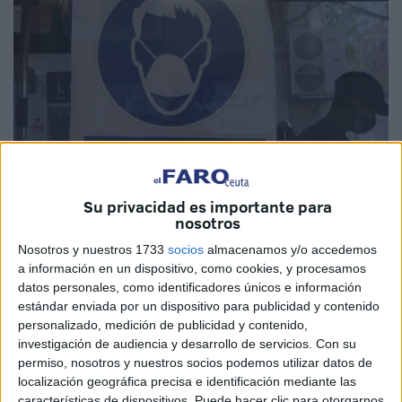
Su privacidad es importante para
nosotros
Nosotros y nuestros 1733
socios
almacenamos y/o accedemos
a información en un dispositivo, como cookies, y procesamos
datos personales, como identificadores únicos e información
estándar enviada por un dispositivo para publicidad y contenido
La
Ciudad Autónoma
quiere trasladar de manera urgente
personalizado, medición de publicidad y contenido,
a la población "ante el avance de la
pandemia
en Ceuta y
investigación de audiencia y desarrollo de servicios.
Con su
la situación de riesgo extremo en la que nos encontramos",
permiso, nosotros y nuestros socios podemos utilizar datos de
localización geográfica precisa e identificación mediante las
unas recomendaciones sobre movilidad e interacciones
características de dispositivos. Puede hacer clic para otorgarnos