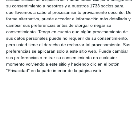
sociales.
su consentimiento a nosotros y a nuestros 1733 socios para
que llevemos a cabo el procesamiento previamente descrito. De
Estas son las recomendaciones:
forma alternativa, puede acceder a información más detallada y
cambiar sus preferencias antes de otorgar o negar su
- Limita tu movimientos: sal de casa solo cuando sea
consentimiento.
Tenga en cuenta que algún procesamiento de
necesario.
sus datos personales puede no requerir de su consentimiento,
pero usted tiene el derecho de rechazar tal procesamiento. Sus
- No permanezcas en espacios cerrados y no acudas a las
preferencias se aplicarán solo a este sitio web. Puede cambiar
zonas de más afluencia. Recuerda, hay que respetar
sus preferencias o retirar su consentimiento en cualquier
momento volviendo a este sitio y haciendo clic en el botón
siempre la distancia de seguridad.
"Privacidad" en la parte inferior de la página web.
- Relaciónate siempre con las mismas personas: hazlo
solo con tu grupo de convivencia estable y evita otros
encuentros sociales o familiares.
Estas recomendaciones se refieren especialmente a la
limitación de la movilidad e interacciones sociales, que
son fundamentales para frenar la propagación del virus, y
que se complementan con el resto de medidas preventivas