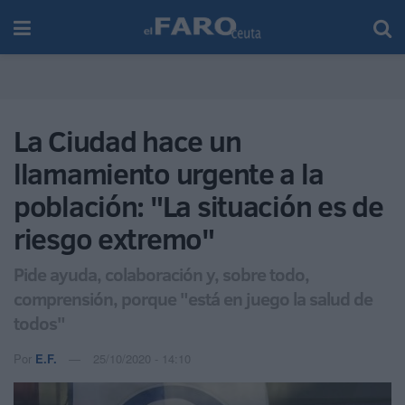
La Ciudad hace un
llamamiento urgente a la
población: "La situación es de
riesgo extremo"
Pide ayuda, colaboración y, sobre todo,
comprensión, porque "está en juego la salud de
todos"
Por
E.F.
25/10/2020 - 14:10