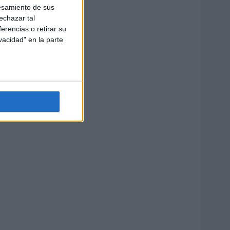
esamiento de sus
echazar tal
erencias o retirar su
vacidad" en la parte