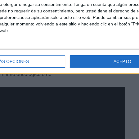
insiste en su vídeo que la vacunación es la "única y
e otorgar o negar su consentimiento.
Tenga en cuenta que algún proc
de no requerir de su consentimiento, pero usted tiene el derecho de r
 y terminar de una vez con la pandemia.
referencias se aplicarán solo a este sitio web. Puede cambiar sus pref
alquier momento volviendo a este sitio y haciendo clic en el botón "Pri
 web.
ÁS OPCIONES
ACEPTO
nica HC Ceuta, Pedro Ballesteros, añade que "vacunarse
amiento oncológico o no".