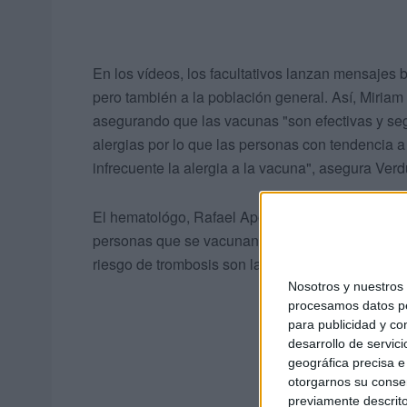
En los vídeos, los facultativos lanzan mensajes b
pero también a la población general. Así, Miriam
asegurando que las vacunas "son efectivas y seg
alergias por lo que las personas con tendencia 
infrecuente la alergia a la vacuna", asegura Verd
El hematológo, Rafael Aporta, aclara que "la cie
personas que se vacunan que en las que no lo h
riesgo de trombosis son las primeras que deberí
Nosotros y nuestro
procesamos datos per
para publicidad y co
desarrollo de servici
geográfica precisa e 
otorgarnos su conse
previamente descrito