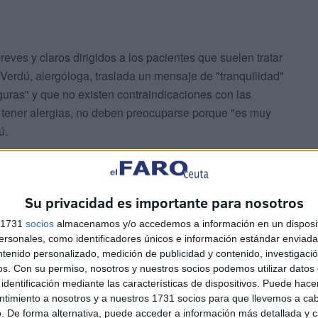
reves y claros dirigidos a los pacientes que suelen tratar
 Verdú, alergóloga, traslada un mensaje de "tranquilidad"
uras" y que no existen contraindicaciones con las
a tener alergias, no deben preocuparse porque "es muy
ú.
ncia nos dice que no hay más riesgo de trombosis en las
acen". De hecho, continúa diciendo, "las personas con
Su privacidad es importante para nosotros
an vacunarse".
s 1731
socios
almacenamos y/o accedemos a información en un disposit
sonales, como identificadores únicos e información estándar enviada 
ntenido personalizado, medición de publicidad y contenido, investigaci
os.
Con su permiso, nosotros y nuestros socios podemos utilizar datos 
identificación mediante las características de dispositivos. Puede hacer
ntimiento a nosotros y a nuestros 1731 socios para que llevemos a ca
. De forma alternativa, puede acceder a información más detallada y 