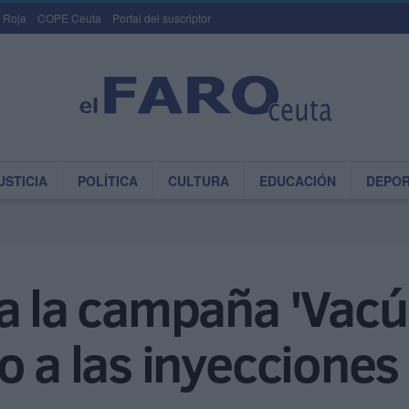
 Roja
COPE Ceuta
Portal del suscriptor
USTICIA
POLÍTICA
CULTURA
EDUCACIÓN
DEPO
a la campaña 'Vacú
o a las inyecciones