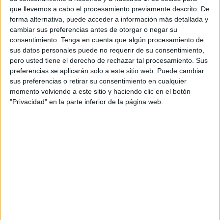
marcha un concurso público para que las empresas
que llevemos a cabo el procesamiento previamente descrito. De
interesadas presenten sus ofertas, de manera que antes
forma alternativa, puede acceder a información más detallada y
de que arranque el próximo curso
escolar el
cambiar sus preferencias antes de otorgar o negar su
consentimiento.
Tenga en cuenta que algún procesamiento de
concesionario tome posesión de las instalaciones
.
sus datos personales puede no requerir de su consentimiento,
pero usted tiene el derecho de rechazar tal procesamiento. Sus
La documentación que acompaña al expediente justifica
preferencias se aplicarán solo a este sitio web. Puede cambiar
esta decisión en la “falta de disponibilidad de medios
sus preferencias o retirar su consentimiento en cualquier
técnicos” por parte de la Consejería de Educación, Cultura
momento volviendo a este sitio y haciendo clic en el botón
y Juventud para asumir directamente la gestión del
"Privacidad" en la parte inferior de la página web.
servicio. Se argumenta además que
la externalización
resulta “necesaria” para garantizar el funcionamiento
de este recurso educativo
, considerado esencial dentro
de la red pública de escuelas infantiles de primer ciclo de
la Ceuta.
Una función educativa y social
Las empresas interesadas competirán por un contrato