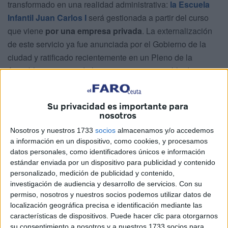
transformado en una realidad administrativa:
la Escuela
Infantil Juan Carlos I
será gestionada a partir del curso
que viene
por una empresa privada
. La externalización
de este servicio ya fue anunciada por el Gobierno de la
ciudad y ratificado recientemente en un Pleno de la
Asamblea por parte de la consejera responsable de
Educación, Pilar Orozco.
La dirigente señaló en sede parlamentaria que el personal
Su privacidad es importante para
nosotros
de este espacio educativo pasará a forma parte del equipo
del
nuevo centro de Loma Colmenar
y que, ante la
Nosotros y nuestros 1733
socios
almacenamos y/o accedemos
a información en un dispositivo, como cookies, y procesamos
insuficiencia de recursos humanos
, se ha optado
datos personales, como identificadores únicos e información
porque una sociedad especializada asuma la gestión de la
estándar enviada por un dispositivo para publicidad y contenido
Juan Carlos I.
personalizado, medición de publicidad y contenido,
investigación de audiencia y desarrollo de servicios.
Con su
Esta escuela infantil seguirá siendo de titularidad pública,
permiso, nosotros y nuestros socios podemos utilizar datos de
si bien su administración y organización pasa a manos de
localización geográfica precisa e identificación mediante las
características de dispositivos. Puede hacer clic para otorgarnos
una entidad privada. Para ello, la Ciudad ha puesto en
su consentimiento a nosotros y a nuestros 1733 socios para