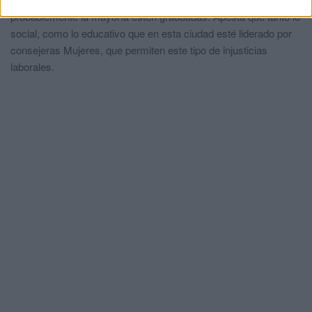
probablemente la mayoría estén graduadas. Apesta que tanto lo
social, como lo educativo que en esta ciudad esté liderado por
consejeras Mujeres, que permiten este tipo de injusticias
laborales.