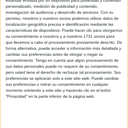
estándar enviada por un dispositivo para publicidad y contenido
un
Plan de Empleo
para jóvenes de entre 18 y 25 años
personalizado, medición de publicidad y contenido,
sin estudios
, en el marco de un convenio con
Cruz Roja
investigación de audiencia y desarrollo de servicios.
Con su
para el Presupuesto del año 2025.
permiso, nosotros y nuestros socios podemos utilizar datos de
localización geográfica precisa e identificación mediante las
El líder de la formación, Mohamed Mustafa, ha dejado
características de dispositivos. Puede hacer clic para otorgarnos
claro que la desigualdad no afecta siempre a las personas
su consentimiento a nosotros y a nuestros 1731 socios para
que llevemos a cabo el procesamiento previamente descrito. De
más golpeadas y que esta situación en general es
forma alternativa, puede acceder a información más detallada y
incompatible con una democracia plena.
cambiar sus preferencias antes de otorgar o negar su
consentimiento.
Tenga en cuenta que algún procesamiento de
Al respecto, ha hecho un llamamiento a todos los partidos
sus datos personales puede no requerir de su consentimiento,
a asumir un compromiso activo para desatascar el nudo de
pero usted tiene el derecho de rechazar tal procesamiento. Sus
la desigualdad.
preferencias se aplicarán solo a este sitio web. Puede cambiar
sus preferencias o retirar su consentimiento en cualquier
Mustafa se ha hecho referido a la penosa situación de la
momento volviendo a este sitio y haciendo clic en el botón
"Privacidad" en la parte inferior de la página web.
población de entre 18 y 25 años que se siente desplazada
y excluida. “Jóvenes sin horizonte ni esperanzas, extraños
en su propia tierra, a los que nadie les da oportunidad”.
Ante este panorama ha señalado lo necesario de un