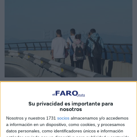
Fotos: archivo / Quino
Su privacidad es importante para
nosotros
Con una votación de 19 a favor y 4 contra, en sesión
Nosotros y nuestros 1731
socios
almacenamos y/o accedemos
resolutiva del
Pleno de la Asamblea
se ha dado el visto
a información en un dispositivo, como cookies, y procesamos
bueno a la propuesta presentada por
Ceuta Ya!
relativa a
datos personales, como identificadores únicos e información