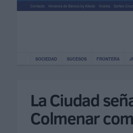
Contacto
Horarios de Barcos by Kikoto
Vuelos
Sorteo Cruz
SOCIEDAD
SUCESOS
FRONTERA
J
La Ciudad seña
Colmenar como 