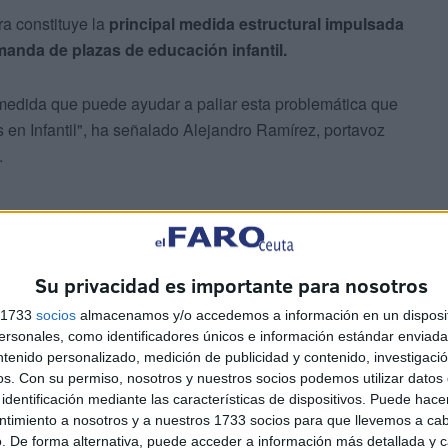
ra constituye la
principal medida estructural impulsada
anda de plazas de educación infantil.
edida que puede ayudar a paliar esta problemática que
as en Infantil", ha señalado Alejandro Ramírez, portavoz
.
as
on cerca de
1.300 metros cuadrados
construidos
Su privacidad es importante para nosotros
191 plazas públicas
repartidas en 12 aulas adaptadas a
s 1733
socios
almacenamos y/o accedemos a información en un disposit
sonales, como identificadores únicos e información estándar enviada 
ntenido personalizado, medición de publicidad y contenido, investigaci
os.
Con su permiso, nosotros y nuestros socios podemos utilizar datos 
identificación mediante las características de dispositivos. Puede hacer
ntimiento a nosotros y a nuestros 1733 socios para que llevemos a ca
. De forma alternativa, puede acceder a información más detallada y 