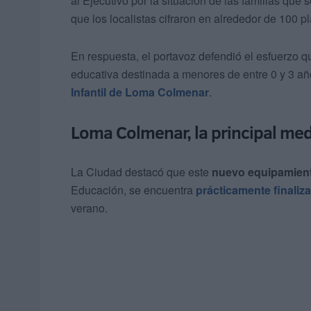
al Ejecutivo por la situación de las familias qu
que los localistas cifraron en alrededor de 100 p
En respuesta, el portavoz defendió el esfuerzo qu
educativa destinada a menores de entre 0 y 3 añ
Infantil de Loma Colmenar
.
Loma Colmenar, la principal me
La Ciudad destacó que este
nuevo equipamien
Educación, se encuentra
prácticamente finaliz
verano.