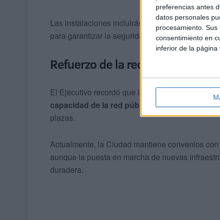
preferencias antes d
datos personales pue
Las instalaciones incluirán patios diferenciado
procesamiento. Sus p
para garantizar la seguridad y comodidad de los
consentimiento en cu
inferior de la página
Refuerzo de la red pública
El Ejecutivo recordó que la apertura del centro p
M
capacidad de la red pública de educación infa
plazas.
Actualmente, la Ciudad mantiene convenios con c
aunque la puesta en marcha de nuevas infraestr
duradera.