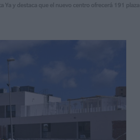
uta Ya y destaca que el nuevo centro ofrecerá 191 plazas