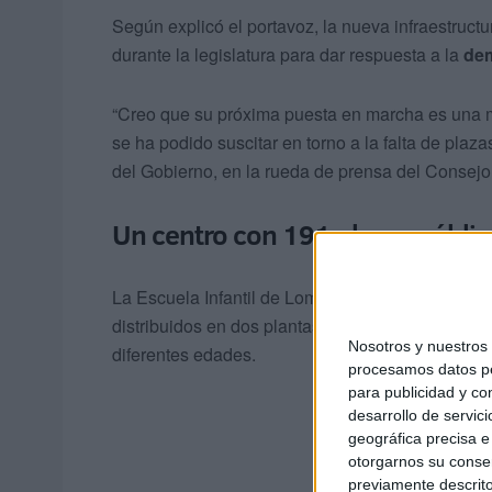
Según explicó el portavoz, la nueva infraestructu
durante la legislatura para dar respuesta a la
dem
“Creo que su próxima puesta en marcha es una m
se ha podido suscitar en torno a la falta de plaz
del Gobierno, en la rueda de prensa del Consejo
Un centro con 191 plazas públic
La Escuela Infantil de Loma Colmenar contará c
distribuidos en dos plantas y ofrecerá un total de
Nosotros y nuestro
diferentes edades.
procesamos datos per
para publicidad y co
desarrollo de servici
geográfica precisa e 
otorgarnos su conse
previamente descrito