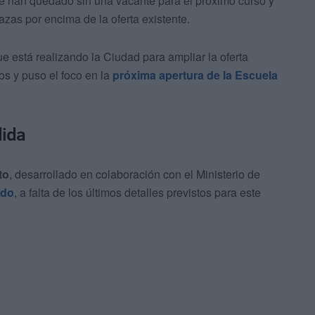
e se han quedado sin una vacante para el próximo curso y
lazas por encima de la oferta existente.
e está realizando la Ciudad para ampliar la oferta
os y puso el foco en la
próxima apertura de la Escuela
dida
to
, desarrollado en colaboración con el Ministerio de
ado
, a falta de los últimos detalles previstos para este