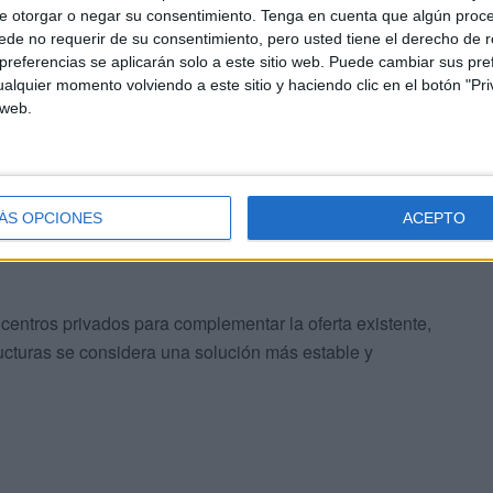
e otorgar o negar su consentimiento.
Tenga en cuenta que algún proc
de no requerir de su consentimiento, pero usted tiene el derecho de r
s, zonas de juego y espacios diseñados específicamente
referencias se aplicarán solo a este sitio web. Puede cambiar sus pref
 menores.
alquier momento volviendo a este sitio y haciendo clic en el botón "Pri
 web.
ermitirá
incrementar de forma significativa la
ÁS OPCIONES
ACEPTO
ntil
, en un contexto marcado por la elevada demanda de
entros privados para complementar la oferta existente,
ucturas se considera una solución más estable y