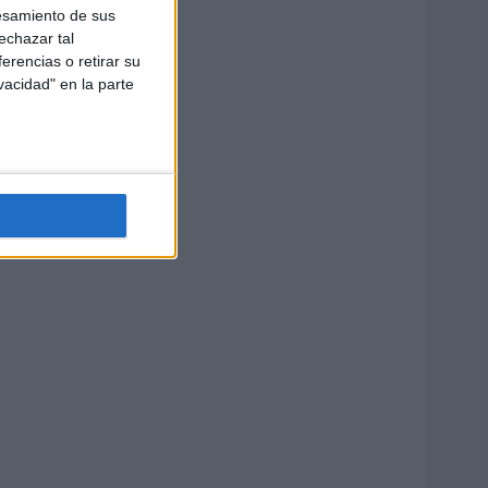
esamiento de sus
echazar tal
erencias o retirar su
vacidad" en la parte