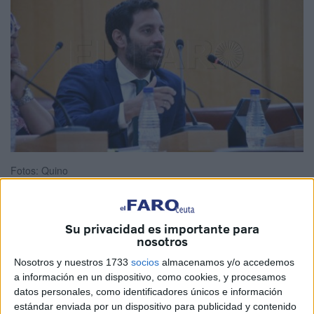
Fotos: Quino
Su privacidad es importante para
El consejero de Urbanismo de Ceuta, Rafael Martínez
nosotros
Peñalver, ha explicado este jueves en el Pleno en
Nosotros y nuestros 1733
socios
almacenamos y/o accedemos
respuesta a una interpelación presentada por Vox respecto
a información en un dispositivo, como cookies, y procesamos
al antiguo
hospital
de la Cruz Roja, que “se trata de una
datos personales, como identificadores únicos e información
estándar enviada por un dispositivo para publicidad y contenido
propiedad privada” y que, mientras su titular respete la