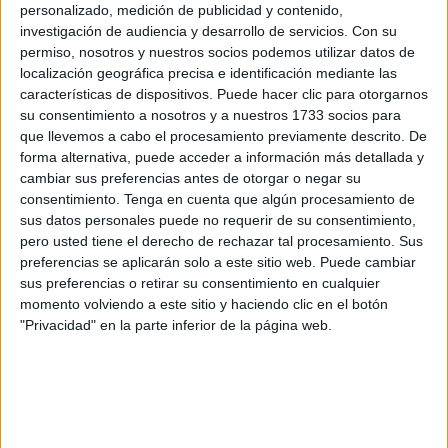
personalizado, medición de publicidad y contenido,
normativa urbanística, la administración tiene
investigación de audiencia y desarrollo de servicios.
Con su
“competencias limitadas”.
permiso, nosotros y nuestros socios podemos utilizar datos de
localización geográfica precisa e identificación mediante las
Peñalver ha señalado que este inmueble donde estaba el
características de dispositivos. Puede hacer clic para otorgarnos
hospital
ha sido expedientado en varias ocasiones por
su consentimiento a nosotros y a nuestros 1733 socios para
que llevemos a cabo el procesamiento previamente descrito. De
incumplimientos varios relacionados con tema de limpieza
forma alternativa, puede acceder a información más detallada y
o cerramientos. “La entidad lo subsanó y se archivaron, me
cambiar sus preferencias antes de otorgar o negar su
consta que realizan labores de desbroce y cerramiento
consentimiento.
Tenga en cuenta que algún procesamiento de
para evitar el acceso, pero éste es continuo”, ha
sus datos personales puede no requerir de su consentimiento,
pero usted tiene el derecho de rechazar tal procesamiento. Sus
puntualizado sobre el antiguo
hospital
de Cruz Roja.
preferencias se aplicarán solo a este sitio web. Puede cambiar
sus preferencias o retirar su consentimiento en cualquier
Desde la Ciudad han aclarado que, aunque el estado de la
momento volviendo a este sitio y haciendo clic en el botón
fachada del
hospital
no es el adecuado, no presenta
"Privacidad" en la parte inferior de la página web.
problemas “serios” en la estructura que puedan alertar de
un posible “colapso” que presente un peligro. En cualquier
caso, se trata de una infraestructura que, por su ubicación
y dimensiones, podría tener un uso alternativo si se dieran
las condiciones adecuadas, algo que por el momento no