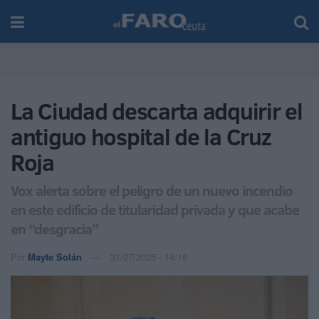
La Ciudad descarta adquirir el
antiguo hospital de la Cruz
Roja
Vox alerta sobre el peligro de un nuevo incendio
en este edificio de titularidad privada y que acabe
en “desgracia”
Por
Mayte Solán
31/07/2025 - 14:18