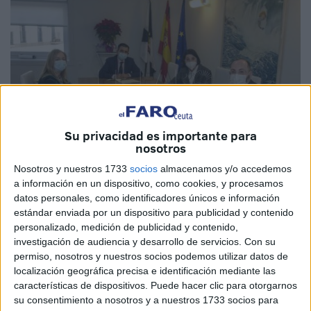
Su privacidad es importante para
nosotros
Nosotros y nuestros 1733
socios
almacenamos y/o accedemos
a información en un dispositivo, como cookies, y procesamos
Cedida
datos personales, como identificadores únicos e información
estándar enviada por un dispositivo para publicidad y contenido
personalizado, medición de publicidad y contenido,
investigación de audiencia y desarrollo de servicios.
Con su
permiso, nosotros y nuestros socios podemos utilizar datos de
La Consejería de Educación y Cultura y el Obispado de
localización geográfica precisa e identificación mediante las
Cádiz y Ceuta han suscrito un convenio de colaboración
características de dispositivos. Puede hacer clic para otorgarnos
para la ejecución del programas de protección, fomento,
su consentimiento a nosotros y a nuestros 1733 socios para