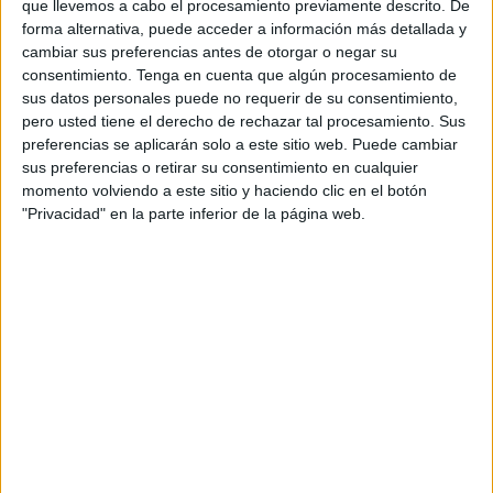
mantenimiento y enriquecimiento del patrimonio cultural
que llevemos a cabo el procesamiento previamente descrito. De
forma alternativa, puede acceder a información más detallada y
perteneciente a la Diócesis.
cambiar sus preferencias antes de otorgar o negar su
consentimiento.
Tenga en cuenta que algún procesamiento de
Este acuerdo, al que la Ciudad Autónoma aporta una
sus datos personales puede no requerir de su consentimiento,
subvención de 240.000 euros, permitirá también la
pero usted tiene el derecho de rechazar tal procesamiento. Sus
rehabilitación de las cubiertas, revestimientos internos,
preferencias se aplicarán solo a este sitio web. Puede cambiar
instalación eléctrica y la iluminación del
Santuario de
sus preferencias o retirar su consentimiento en cualquier
momento volviendo a este sitio y haciendo clic en el botón
Nuestra Señora de África
. De igual modo, también está
"Privacidad" en la parte inferior de la página web.
prevista la rehabilitación urgente de la
Catedral
de Santa
María de la Asunción.
La subvención está enmarcada en la voluntad de la
Ciudad de promover y potenciar y el enriquecimiento del
patrimonio cultural, al objeto de preservarlo y darlo a
conocer, con especial atención a las tradiciones
inmemoriales de Ceuta. También en el compromiso del
Ejecutivo de colaborar con las distintas entidades
religiosas para atender los gastos ocasiones por la