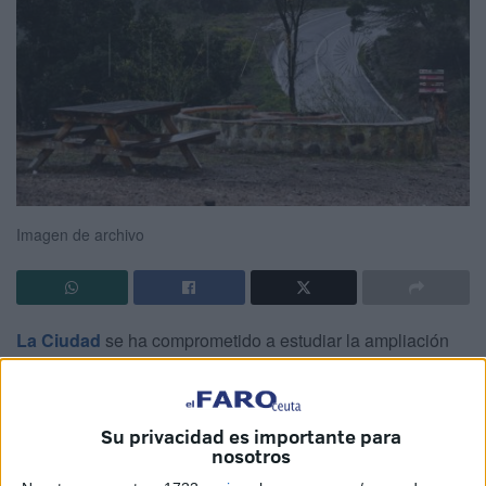
Imagen de archivo
La Ciudad
se ha comprometido a estudiar la ampliación
de nuevos
espacios de recreo y de merenderos
para
ampliar la oferta disponible en este sentido. La propuesta
ha sido impulsada por el
PSOE
con la finalidad de
Su privacidad es importante para
favorecer un “ocio sano” en Ceuta.
nosotros