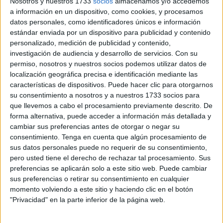
Nosotros y nuestros 1733
socios
almacenamos y/o accedemos
La petición ha contado con veinte respaldos y dos
a información en un dispositivo, como cookies, y procesamos
abstenciones una vez debatida en el
pleno
de este jueves.
datos personales, como identificadores únicos e información
“No son suficientes”, ha destacado Sebastián Guerrero,
estándar enviada por un dispositivo para publicidad y contenido
portavoz de la formación y “presentan un estado
personalizado, medición de publicidad y contenido,
investigación de audiencia y desarrollo de servicios.
Con su
lamentable”, ha añadido. A este propósito se suma la
permiso, nosotros y nuestros socios podemos utilizar datos de
propiciación de la enseñanza a las personas de a pie del
localización geográfica precisa e identificación mediante las
“cuidado del medio ambiente”.
características de dispositivos. Puede hacer clic para otorgarnos
su consentimiento a nosotros y a nuestros 1733 socios para
que llevemos a cabo el procesamiento previamente descrito. De
forma alternativa, puede acceder a información más detallada y
cambiar sus preferencias antes de otorgar o negar su
consentimiento.
Tenga en cuenta que algún procesamiento de
sus datos personales puede no requerir de su consentimiento,
pero usted tiene el derecho de rechazar tal procesamiento. Sus
preferencias se aplicarán solo a este sitio web. Puede cambiar
sus preferencias o retirar su consentimiento en cualquier
momento volviendo a este sitio y haciendo clic en el botón
"Privacidad" en la parte inferior de la página web.