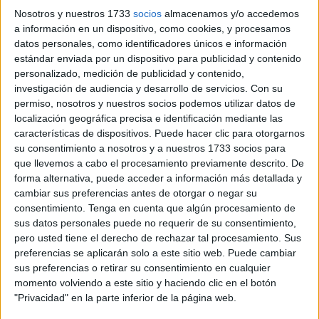
por parte de todas las autonomías en la información y
Nosotros y nuestros 1733
socios
almacenamos y/o accedemos
orientación proporcionada a los usuarios afectados.
a información en un dispositivo, como cookies, y procesamos
datos personales, como identificadores únicos e información
Todo ello desde que la empresa presentó, el 2 de octubre,
estándar enviada por un dispositivo para publicidad y contenido
el concurso voluntario de acreedores ante el
Juzgado
personalizado, medición de publicidad y contenido,
investigación de audiencia y desarrollo de servicios.
Con su
número 2 de lo Mercantil de Madrid. Hasta la fecha el
permiso, nosotros y nuestros socios podemos utilizar datos de
Servicio de Consumo de la Ciudad no tiene constancia de
localización geográfica precisa e identificación mediante las
que el correspondiente auto se haya publicado ni en el
características de dispositivos. Puede hacer clic para otorgarnos
Boletín Oficial del Estado (BOE) ni en el Boletín Oficial de
su consentimiento a nosotros y a nuestros 1733 socios para
que llevemos a cabo el procesamiento previamente descrito. De
Registro Mercantil (BORME).
forma alternativa, puede acceder a información más detallada y
cambiar sus preferencias antes de otorgar o negar su
Actualmente además, el Ministerio de Consumo está
consentimiento.
Tenga en cuenta que algún procesamiento de
trabajando en la elaboración de una nota informativa que
sus datos personales puede no requerir de su consentimiento,
será distribuida entre todas las comunidades y ciudades
pero usted tiene el derecho de rechazar tal procesamiento. Sus
autónomas para su difusión, pendiente únicamente de la
preferencias se aplicarán solo a este sitio web. Puede cambiar
sus preferencias o retirar su consentimiento en cualquier
publicación del citado auto judicial.
momento volviendo a este sitio y haciendo clic en el botón
"Privacidad" en la parte inferior de la página web.
En orden a la defensa de los derechos de los usuarios