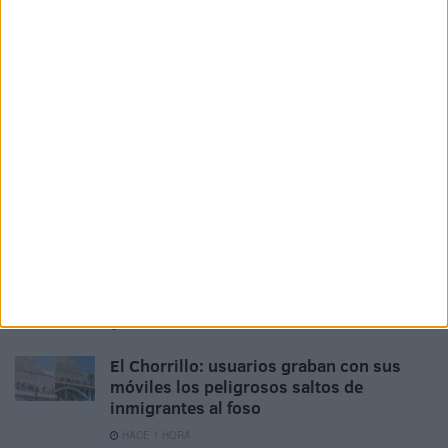
Related
Posts
Al menos 6 colegios de Ceuta sufren
entradas y daños a menos de un mes del
inicio del curso
HACE 14 MINUTOS
Colapso en el CETI: 12 vigilantes para
contener una "situación extrema"
HACE 26 MINUTOS
Detenida una mujer en Marruecos por
difundir datos falsos sobre la avalancha
de Ceuta
HACE 1 HORA
El Chorrillo: usuarios graban con sus
móviles los peligrosos saltos de
inmigrantes al foso
HACE 1 HORA