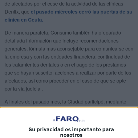
de afectados por el cese de la actividad de las clínicas
Dentix, que
el pasado miércoles cerró las puertas de su
clínica en Ceuta.
De manera paralela, Consumo también ha preparado
detallada información que incluye recomendaciones
generales; fórmula más aconsejable para comunicarse con
la empresa y con las entidades financiera; continuidad de
los tratamientos dentales o en el pago de los préstamos
que se hayan suscrito; acciones a realizar por parte de los
afectados, así cómo proceder en el caso de que se opte
por la vía judicial.
A finales del pasado mes, la Ciudad participó, mediante
videoconferencia, en la reunión celebrada por parte de la
Sección de Reclamaciones de la Comisión Sectorial de
Consumo, que trató de manera monográfica dicho cese de
Su privacidad es importante para
la actividad, con el fin de aunar el procedimiento a seguir
nosotros