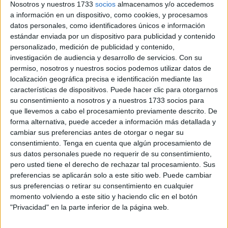
Nosotros y nuestros 1733
socios
almacenamos y/o accedemos
La ceutí cursó la denuncia este domingo
. Fuentes
a información en un dispositivo, como cookies, y procesamos
datos personales, como identificadores únicos e información
consultadas por este periódico trasladan que, según la
estándar enviada por un dispositivo para publicidad y contenido
versión de los hechos de la mujer,
un hombre se hizo
personalizado, medición de publicidad y contenido,
tocamientos ante ella
. No es tampoco la única vecina que
investigación de audiencia y desarrollo de servicios.
Con su
se ha pronunciado al respecto.
permiso, nosotros y nuestros socios podemos utilizar datos de
localización geográfica precisa e identificación mediante las
Sobre él pesan dos casos de agresión sexual y otro más
características de dispositivos. Puede hacer clic para otorgarnos
su consentimiento a nosotros y a nuestros 1733 socios para
por un delito de exhibición pública en los últimos cinco
que llevemos a cabo el procesamiento previamente descrito. De
meses.
El susodicho está en libertad
. Asimismo,
forma alternativa, puede acceder a información más detallada y
recalcan que la afectada no ha sido emplazada para
cambiar sus preferencias antes de otorgar o negar su
recibir la información que suele ofrecerse en este tipo de
consentimiento.
Tenga en cuenta que algún procesamiento de
situaciones y para ser asesorada.
sus datos personales puede no requerir de su consentimiento,
pero usted tiene el derecho de rechazar tal procesamiento. Sus
preferencias se aplicarán solo a este sitio web. Puede cambiar
No es la primera vez
sus preferencias o retirar su consentimiento en cualquier
momento volviendo a este sitio y haciendo clic en el botón
No se trata de una circunstancia puntual. No es la primera
"Privacidad" en la parte inferior de la página web.
vez que una mujer espera una consulta en el mismo