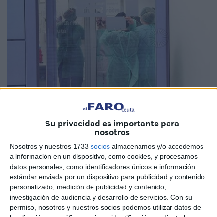
Imagen de archivo
Su privacidad es importante para
nosotros
Nosotros y nuestros 1733
socios
almacenamos y/o accedemos
a información en un dispositivo, como cookies, y procesamos
Cirugías
de más que aún no han sido pagadas. Es lo que
datos personales, como identificadores únicos e información
manifiestan fuentes consultadas por
El Faro de Ceuta
estándar enviada por un dispositivo para publicidad y contenido
personalizado, medición de publicidad y contenido,
sobre las peonadas que comenzaron a ponerse en marcha
investigación de audiencia y desarrollo de servicios.
Con su
en el mes de marzo. Ya concluidas en junio, todavía no se
permiso, nosotros y nuestros socios podemos utilizar datos de
han hecho efectivos los ingresos.