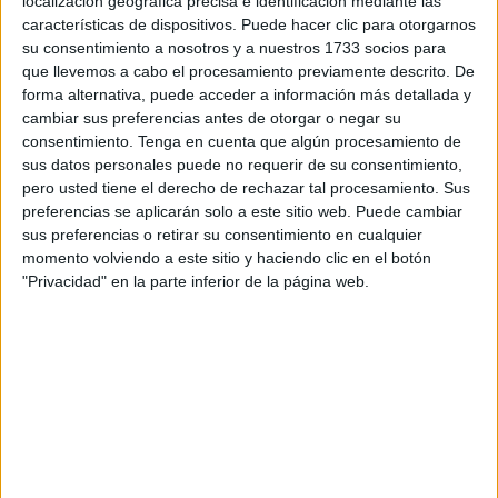
localización geográfica precisa e identificación mediante las
características de dispositivos. Puede hacer clic para otorgarnos
Esta cuestión ha sido planteada a
Ingesa
. Desde el
su consentimiento a nosotros y a nuestros 1733 socios para
instituto responden que “no existe ninguna demora” y que
que llevemos a cabo el procesamiento previamente descrito. De
forma alternativa, puede acceder a información más detallada y
al tratarse de “una actividad voluntaria que se desarrolla
cambiar sus preferencias antes de otorgar o negar su
en le primer semestre, se abona al final del segundo”.
consentimiento.
Tenga en cuenta que algún procesamiento de
sus datos personales puede no requerir de su consentimiento,
Sin embargo, no se trata de una situación nueva. Es
pero usted tiene el derecho de rechazar tal procesamiento. Sus
habitual que se produzca ya que, en años anteriores, este
preferencias se aplicarán solo a este sitio web. Puede cambiar
hecho se ha repetido. Estas suelen ser sufragadas en el
sus preferencias o retirar su consentimiento en cualquier
momento volviendo a este sitio y haciendo clic en el botón
mes de diciembre, antes del cierre del ejercicio. Inciden en
"Privacidad" en la parte inferior de la página web.
que el motivo por el que existe esta espera no es otro que
satisfacer el desembolso “tras el correspondiente
posicionamiento de crédito presupuestario al efecto”.
A su vez, señalan que “de este procedimiento común eran
conocedoras las personas que aceptaron realizarlas”.
"Pronto"