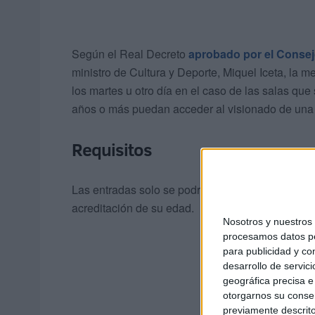
Según el Real Decreto
aprobado por el Consejo
ministro de Cultura y Deporte, Miquel Iceta, la m
los martes u otro día en el caso de las salas que
años o más puedan acceder al visionado de una 
Requisitos
Las entradas solo se podrán expedir en las taquill
acreditación de su edad.
Nosotros y nuestro
procesamos datos per
para publicidad y co
desarrollo de servici
geográfica precisa e 
otorgarnos su conse
previamente descrito