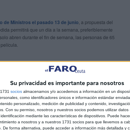
 de Ministros el pasado 13 de junio
, a propuesta del
edida permitirá que un día a la semana, preferiblemente
 solo abren durante el fin de semana, las personas de 65
película.
as de las salas, previa identificación de la persona y la
Su privacidad es importante para nosotros
s 1731
socios
almacenamos y/o accedemos a información en un disposit
sonales, como identificadores únicos e información estándar enviada 
ntenido personalizado, medición de publicidad y contenido, investigaci
os.
Con su permiso, nosotros y nuestros socios podemos utilizar datos 
identificación mediante las características de dispositivos. Puede hacer
ntimiento a nosotros y a nuestros 1731 socios para que llevemos a ca
. De forma alternativa, puede acceder a información más detallada y 