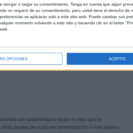
e otorgar o negar su consentimiento.
Tenga en cuenta que algún proc
llones de euros a cargo de los Presupuestos Generales
de no requerir de su consentimiento, pero usted tiene el derecho de r
 de la subvención dependiendo del número de entradas
referencias se aplicarán solo a este sitio web. Puede cambiar sus pref
ncia entre su precio ordinario y el precio reducido de
alquier momento volviendo a este sitio y haciendo clic en el botón "Pri
e de tres euros por entrada.
 web.
izará con carácter bimestral. Así, antes del 30 de
pondiente a las entradas vendidas entre el 1 de julio y
ÁS OPCIONES
ACEPTO
cantidad de las entradas vendidas entre el 1 de
realizada con anterioridad a recibir el pago que le
otras ayudas de cualquier administración o ente público