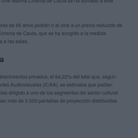
El cine Marina Cinema de Ceuta se ha sumado a este
ores de 65 años podrán ir al cine a un precio reducido de
 Cinema de Ceuta, que se ha acogido a la medida
a a las salas.
ña
blecimientos privados, el 64,22% del total que, según
s Artes Audiovisuales (ICAA), se estimaba que podían
as dirigido a uno de los segmentos del sector cultural
an más de 3.000 pantallas de proyección distribuidas