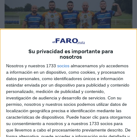
Su privacidad es importante para
nosotros
Nosotros y nuestros 1733
socios
almacenamos y/o accedemos
a información en un dispositivo, como cookies, y procesamos
datos personales, como identificadores únicos e información
Imagen cedida
estándar enviada por un dispositivo para publicidad y contenido
personalizado, medición de publicidad y contenido,
investigación de audiencia y desarrollo de servicios.
Con su
permiso, nosotros y nuestros socios podemos utilizar datos de
localización geográfica precisa e identificación mediante las
Juan Carlos Bonilla, Ramón Viñas, Manuel Jodas, José
características de dispositivos. Puede hacer clic para otorgarnos
Antonio Gavira y Francisco Quiñones. Son los nombres de
su consentimiento a nosotros y a nuestros 1733 socios para
los cinco jugadores del Hércules
rugby
Ceuta que hoy
que llevemos a cabo el procesamiento previamente descrito. De
debutan como parte del combinado “Rugby
Comgeceu
”,
forma alternativa, puede acceder a información más detallada y