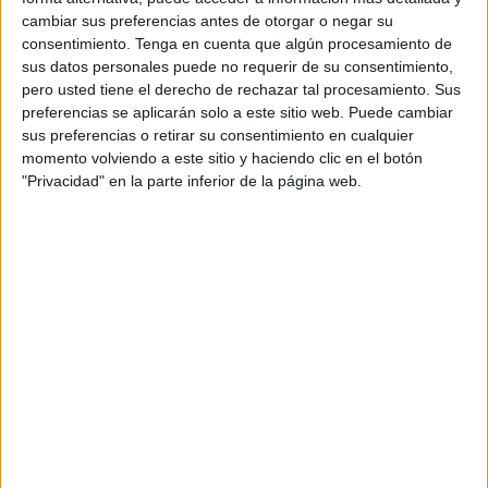
cambiar sus preferencias antes de otorgar o negar su
que competirá en el
mundial de rugby militar
.
consentimiento.
Tenga en cuenta que algún procesamiento de
sus datos personales puede no requerir de su consentimiento,
La selección del ejército de tierra compite cada año en
pero usted tiene el derecho de rechazar tal procesamiento. Sus
primera división del
torneo nacional
de rugby
militar
de
preferencias se aplicarán solo a este sitio web. Puede cambiar
Valladolid y este mes de agosto sus jugadores disputan en
sus preferencias o retirar su consentimiento en cualquier
el país vecino de Francia el mundial de rugby militar.
momento volviendo a este sitio y haciendo clic en el botón
"Privacidad" en la parte inferior de la página web.
Así, el primer partido de este torneo internacional tendrá
lugar esta tarde a las seis contra el combinado de Georgia.
Los encuentros tendrán continuación el miércoles 23 de
agosto contra Tonga y el domingo 27 de agosto contra
Gran Bretaña.
Dependiendo del resultado de los partidos, se irán
realizando cruces hasta llegar a la final del mismo, que
tendrá lugar el sábado 9 de septiembre.
Los interesados en seguir de cerca la competición podrán