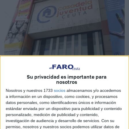
Imagen de archivo
Su privacidad es importante para
nosotros
Nosotros y nuestros 1733
socios
almacenamos y/o accedemos
Como es habitual, la
Casa de la Juventud de Ceuta
,
a información en un dispositivo, como cookies, y procesamos
adscrita a la Consejería de Juventud y Deporte, se sumará
datos personales, como identificadores únicos e información
mañana lunes, día 17 de abril, a la conmemoración del Día
estándar enviada por un dispositivo para publicidad y contenido
personalizado, medición de publicidad y contenido,
Europeo de la Información Juvenil (EYID), que este año
investigación de audiencia y desarrollo de servicios.
Con su
hace hincapié en la seguridad online.
permiso, nosotros y nuestros socios podemos utilizar datos de