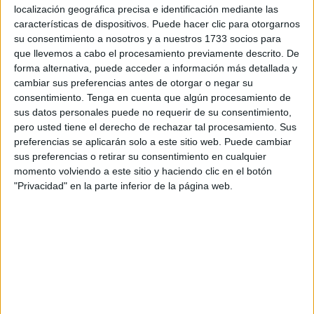
localización geográfica precisa e identificación mediante las
Esta jornada se formalizó como día oficial en 1983 por la
características de dispositivos. Puede hacer clic para otorgarnos
Agencia Europea de la Información y el Asesoramiento
su consentimiento a nosotros y a nuestros 1733 socios para
Juvenil (Eryica) y el Instituto de la Juventud de España
que llevemos a cabo el procesamiento previamente descrito. De
forma alternativa, puede acceder a información más detallada y
(Injuve), por lo que este 2023 celebra su cuatrigésimo
cambiar sus preferencias antes de otorgar o negar su
aniversario.
consentimiento.
Tenga en cuenta que algún procesamiento de
sus datos personales puede no requerir de su consentimiento,
Así, la Red Española de Servicios de Información Juvenil,
pero usted tiene el derecho de rechazar tal procesamiento. Sus
integrada por más de 3.000 centros, se adherirá a este
preferencias se aplicarán solo a este sitio web. Puede cambiar
evento con distintas iniciativas dentro de la campaña
sus preferencias o retirar su consentimiento en cualquier
#MyDigitalMe, con la que pretende hacer hincapié en la
momento volviendo a este sitio y haciendo clic en el botón
"Privacidad" en la parte inferior de la página web.
ciberseguridad, así como el fomento de una ciudadanía
digital consciente y responsable.
Por todo ello, la Casa de la Juventud ha programado una
serie de actividades que incluirán la participación, los días
28, 29 y 30 de abril. Posteriormente, entre el 5 y 7 de
mayo, acogerá
Doble Encuentro de Corresponsales
'Ceuta-Mijas'
.