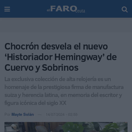
Chocrón desvela el nuevo
‘Historiador Hemingway’ de
Cuervo y Sobrinos
La exclusiva colección de alta relojería es un
homenaje de la prestigiosa firma de manufactura
suiza y herencia latina, en memoria del escritor y
figura icónica del siglo XX
Por
Mayte Solán
14/07/2024 - 03:55