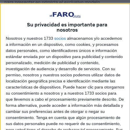
para presentar en primicia el exclusivo modelo
Hemingway, una edición limitada a 50 unidades en el
mundo, así como para descubrir la nueva colección de
Su privacidad es importante para
relojes Cuervo y Sobrinos presentada recientemente en la
nosotros
feria de Ginebra.
Nosotros y nuestros 1733
socios
almacenamos y/o accedemos
Un evento que contó con la extraordinaria presencia del
a información en un dispositivo, como cookies, y procesamos
datos personales, como identificadores únicos e información
escritor John Hemingway
, nieto del célebre Premio
estándar enviada por un dispositivo para publicidad y contenido
Nobel Ernest Hemingway, quien, además, ha sido el
personalizado, medición de publicidad y contenido,
encargado de realizar personalmente el acto de entrega de
investigación de audiencia y desarrollo de servicios.
Con su
los cuatro primeros Sets Historiador Hemingway a la
permiso, nosotros y nuestros socios podemos utilizar datos de
localización geográfica precisa e identificación mediante las
boutique Chocrón de la capital, en la que fueron
características de dispositivos. Puede hacer clic para otorgarnos
encargados por uno de sus clientes hace escasas
su consentimiento a nosotros y a nuestros 1733 socios para
semanas.
que llevemos a cabo el procesamiento previamente descrito. De
forma alternativa, puede acceder a información más detallada y
Chocrón, Distribuidor Oficial de Cuervo y Sobrinos, en su
cambiar sus preferencias antes de otorgar o negar su
objetivo de mantener el compromiso de ofrecer un
consentimiento.
Tenga en cuenta que algún procesamiento de
sus datos personales puede no requerir de su consentimiento,
producto y servicio excelentes, sigue fortaleciendo así el
pero usted tiene el derecho de rechazar tal procesamiento. Sus