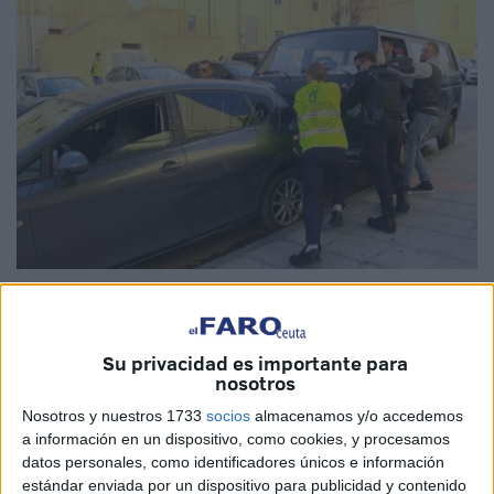
Imagen de Archivo
Su privacidad es importante para
nosotros
El 20 de marzo de 2019, un espectacular accidente en
Nosotros y nuestros 1733
socios
almacenamos y/o accedemos
la barriada de Juan Carlos I de Ceuta
sembró el pánico
a información en un dispositivo, como cookies, y procesamos
entre los vecinos que, a esa hora, las 16:30 horas, se
datos personales, como identificadores únicos e información
estándar enviada por un dispositivo para publicidad y contenido
disponían a salir de sus hogares para el trabajo u otros