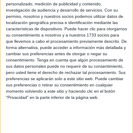
personalizado, medición de publicidad y contenido,
menesteres. Esa rutina quedó abortada cuando el
investigación de audiencia y desarrollo de servicios.
Con su
conductor de un vehículo, llamado B.A.B.S. terminó
permiso, nosotros y nuestros socios podemos utilizar datos de
empotrándose contra otros que estaban estacionados en
localización geográfica precisa e identificación mediante las
características de dispositivos. Puede hacer clic para otorgarnos
la zona. Hoy ha sido el juicio, y el acusado ha aceptado
su consentimiento a nosotros y a nuestros 1733 socios para
las penas de 9 meses de prisión y tres años sin poder
que llevemos a cabo el procesamiento previamente descrito. De
conducir, por dos delitos contra la seguridad vial. Además
forma alternativa, puede acceder a información más detallada y
deberá entrar entre rejas por tener antecedentes, paso que
cambiar sus preferencias antes de otorgar o negar su
consentimiento.
Tenga en cuenta que algún procesamiento de
dará este mismo martes como ha verificado ante la
sus datos personales puede no requerir de su consentimiento,
magistrada titular del
Juzgado de lo Penal número 1
.
pero usted tiene el derecho de rechazar tal procesamiento. Sus
preferencias se aplicarán solo a este sitio web. Puede cambiar
sus preferencias o retirar su consentimiento en cualquier
momento volviendo a este sitio y haciendo clic en el botón
"Privacidad" en la parte inferior de la página web.