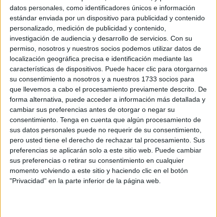
datos personales, como identificadores únicos e información
Así lo lo recoge el estudio 'Todo lo que debes saber de
estándar enviada por un dispositivo para publicidad y contenido
personalizado, medición de publicidad y contenido,
PISA 2022 sobre equidad. La equidad educativa en
investigación de audiencia y desarrollo de servicios.
Con su
España y sus comunidades autónomas en PISA 2022',
permiso, nosotros y nuestros socios podemos utilizar datos de
elaborado por Esade y
Save the Children
, recogido por
localización geográfica precisa e identificación mediante las
Europa Press
.
características de dispositivos. Puede hacer clic para otorgarnos
su consentimiento a nosotros y a nuestros 1733 socios para
El Informe del Programa para la Evaluación Integral de
que llevemos a cabo el procesamiento previamente descrito. De
forma alternativa, puede acceder a información más detallada y
Alumnos (PISA) 2022, que elabora cada tres años la
cambiar sus preferencias antes de otorgar o negar su
Organización para la Cooperación y el Desarrollo
consentimiento.
Tenga en cuenta que algún procesamiento de
Económico (OCDE), revela que en España hay una
sus datos personales puede no requerir de su consentimiento,
desigualdad de género de 10 puntos de media de chicos
pero usted tiene el derecho de rechazar tal procesamiento. Sus
preferencias se aplicarán solo a este sitio web. Puede cambiar
respecto a chicas en
Matemáticas
, por encima de la
sus preferencias o retirar su consentimiento en cualquier
OCDE (8,9 puntos).
momento volviendo a este sitio y haciendo clic en el botón
"Privacidad" en la parte inferior de la página web.
Con respecto a las desigualdades por origen migrante, los
resultados muestran que un alumno de origen migrante
(primera o segunda generación) saca de media 32,5