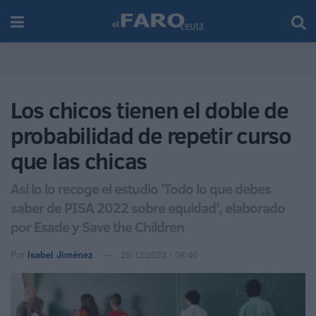
Los chicos tienen el doble de
probabilidad de repetir curso
que las chicas
Así lo lo recoge el estudio 'Todo lo que debes
saber de PISA 2022 sobre equidad', elaborado
por Esade y Save the Children
Por
Isabel Jiménez
25/12/2023 - 08:40