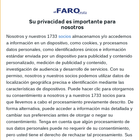
toscana
para mostrar los secretos mejor guardados para
hacer una receta de pasta de esta región italiana.
Su privacidad es importante para
nosotros
Así se ha iniciado una nueva edición de este festival que
une música, danza y gastronomía procedentes de distintos
Nosotros y nuestros 1733
socios
almacenamos y/o accedemos
rincones del Mediterráneo y del mundo lusófono.
a información en un dispositivo, como cookies, y procesamos
datos personales, como identificadores únicos e información
estándar enviada por un dispositivo para publicidad y contenido
personalizado, medición de publicidad y contenido,
investigación de audiencia y desarrollo de servicios.
Con su
permiso, nosotros y nuestros socios podemos utilizar datos de
localización geográfica precisa e identificación mediante las
características de dispositivos. Puede hacer clic para otorgarnos
su consentimiento a nosotros y a nuestros 1733 socios para
que llevemos a cabo el procesamiento previamente descrito. De
forma alternativa, puede acceder a información más detallada y
cambiar sus preferencias antes de otorgar o negar su
consentimiento.
Tenga en cuenta que algún procesamiento de
sus datos personales puede no requerir de su consentimiento,
pero usted tiene el derecho de rechazar tal procesamiento. Sus