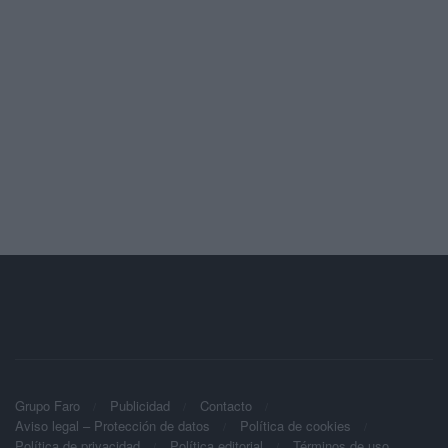
Grupo Faro
Publicidad
Contacto
Aviso legal – Protección de datos
Política de cookies
Política de privacidad
Política editorial
Términos de uso