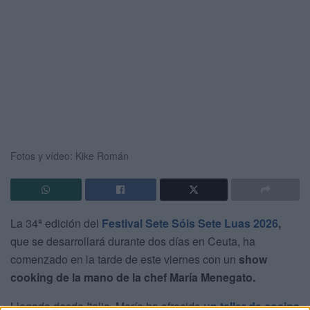
Fotos y vídeo: Kike Román
La 34ª edición del
Festival Sete Sóis Sete Luas 2026
,
que se desarrollará durante dos días en Ceuta, ha
comenzado en la tarde de este viernes con un
show
cooking de la mano de la chef María Menegato.
Llegada desde Italia, María ha ofrecido
un taller de cocina