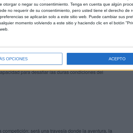
e otorgar o negar su consentimiento.
Tenga en cuenta que algún proc
de no requerir de su consentimiento, pero usted tiene el derecho de r
n esta edición, que reunirá 94 modelos clásicos de 28
referencias se aplicarán solo a este sitio web. Puede cambiar sus pref
alquier momento volviendo a este sitio y haciendo clic en el botón "Pri
ulos que han marcado una época.
 web.
ugeot 205, el Seat Marbella, el Renault 4, el resistente
ustible Citroën C15, el Fiat Punto, el entrañable Seat
ÁS OPCIONES
ACEPTO
capacidad para desafiar las duras condiciones del
competición: será una travesía donde la aventura, la