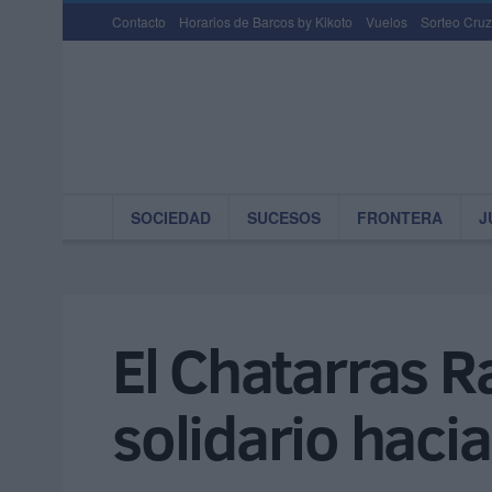
Contacto
Horarios de Barcos by Kikoto
Vuelos
Sorteo Cruz
SOCIEDAD
SUCESOS
FRONTERA
J
El Chatarras 
solidario haci