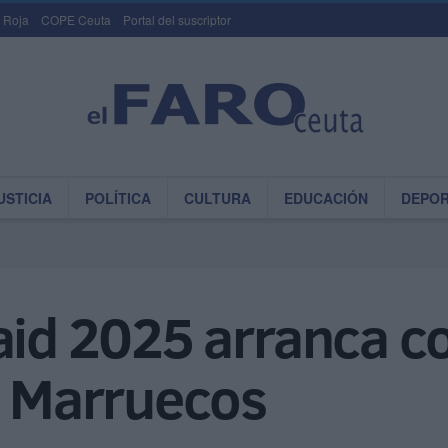
 Roja
COPE Ceuta
Portal del suscriptor
USTICIA
POLÍTICA
CULTURA
EDUCACIÓN
DEPO
Raid 2025 arranca 
a Marruecos