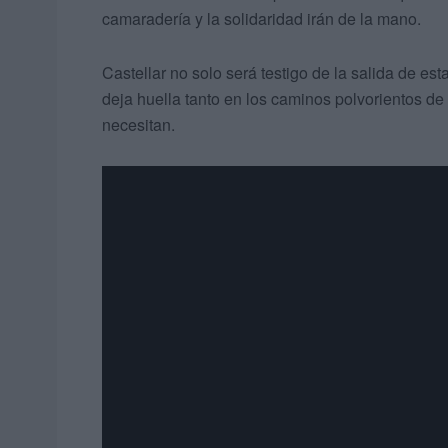
camaradería y la solidaridad irán de la mano.
Castellar no solo será testigo de la salida de es
deja huella tanto en los caminos polvorientos d
necesitan.