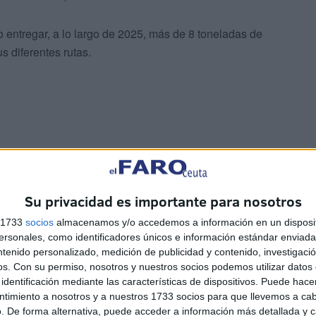
o entregar, a lo largo de 2025, más de 8 toneladas de
s diferentes rutas.
Su privacidad es importante para nosotros
ciones locales que trabajan para mejorar las
s 1733
socios
almacenamos y/o accedemos a información en un disposit
rales y desfavorecidas.
sonales, como identificadores únicos e información estándar enviada 
ntenido personalizado, medición de publicidad y contenido, investigaci
os.
Con su permiso, nosotros y nuestros socios podemos utilizar datos 
identificación mediante las características de dispositivos. Puede hacer
ntimiento a nosotros y a nuestros 1733 socios para que llevemos a ca
. De forma alternativa, puede acceder a información más detallada y 