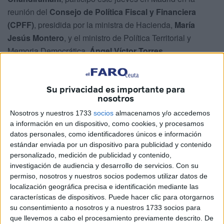
reunión del
Consejo de Política Fiscal y Financiera
(CPFF)
, presidida por la ministra de Hacienda,
María
Jesús Montero
, y el ministro de Política Territorial y
Memoria Democrática,
Ángel Víctor Torres
.
Durante el encuentro, Chandiramani defendió la
necesidad de que
Ceuta cuente con un sistema de
Su privacidad es importante para
nosotros
financiación estable, diferenciado y justo
, adaptado a
su singularidad institucional y territorial.
Nosotros y nuestros 1733
socios
almacenamos y/o accedemos
a información en un dispositivo, como cookies, y procesamos
Una financiación adaptada a la
datos personales, como identificadores únicos e información
estándar enviada por un dispositivo para publicidad y contenido
singularidad de Ceuta
personalizado, medición de publicidad y contenido,
investigación de audiencia y desarrollo de servicios.
Con su
permiso, nosotros y nuestros socios podemos utilizar datos de
La vicepresidenta agradeció la convocatoria de este
localización geográfica precisa e identificación mediante las
órgano de coordinación, pero recordó que
Ceuta tiene un
características de dispositivos. Puede hacer clic para otorgarnos
modelo competencial único
dentro del Estado español,
su consentimiento a nosotros y a nuestros 1733 socios para
ya que ejerce competencias municipales y autonómicas,
que llevemos a cabo el procesamiento previamente descrito. De