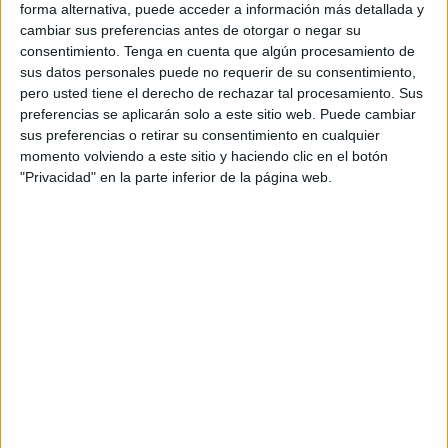
sin capacidad normativa plena
y con servicios que en
forma alternativa, puede acceder a información más detallada y
cambiar sus preferencias antes de otorgar o negar su
otras comunidades requieren estructuras administrativas
consentimiento.
Tenga en cuenta que algún procesamiento de
específicas.
sus datos personales puede no requerir de su consentimiento,
pero usted tiene el derecho de rechazar tal procesamiento. Sus
Además, destacó que la ciudad, junto con Melilla, es el
preferencias se aplicarán solo a este sitio web. Puede cambiar
único territorio incluido en la Estrategia de Seguridad
sus preferencias o retirar su consentimiento en cualquier
Nacional
, lo que exige un tratamiento financiero específico
momento volviendo a este sitio y haciendo clic en el botón
"Privacidad" en la parte inferior de la página web.
y estable.
Chandiramani reiteró que esta singularidad debe ir
acompañada de una
atención financiera diferenciada
y
defendió un
sistema estable de financiación basado en
la población ajustada
, que sea
negociado, abierto y
multilateral
.
Durante su intervención, afirmó que
“España necesita
que Ceuta funcione, no solo por ser la frontera sur,
sino también por ser una oportunidad estratégica”
, y