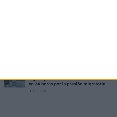
García medidas urgentes ante la
"catástrofe asistencial" en Ceuta
HACE 16 HORAS
Solidaridad carga contra la gestión del
Ingesa tras la crisis en Ceuta: "Los
sanitarios han sido abandonados"
HACE 1 DÍA
¿Cuánto cuesta ahora comprar una
bombona de butano en Ceuta?
HACE 1 DÍA
Ingesa presta 329 asistencias en Ceuta
en 24 horas por la presión migratoria
HACE 2 DÍAS