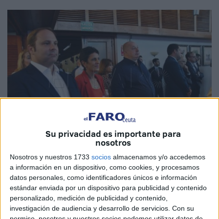
Su privacidad es importante para
nosotros
Nosotros y nuestros 1733
socios
almacenamos y/o accedemos
Imagen de archivo
a información en un dispositivo, como cookies, y procesamos
datos personales, como identificadores únicos e información
estándar enviada por un dispositivo para publicidad y contenido
personalizado, medición de publicidad y contenido,
Después de las peticiones de Kissy Chandiramani,
investigación de audiencia y desarrollo de servicios.
Con su
candidata del Partido Popular de Ceuta (
PP
) a las
permiso, nosotros y nuestros socios podemos utilizar datos de