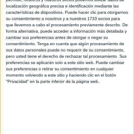
localización geográfica precisa e identificación mediante las
elecciones
autonómicas del 28M, a la ministra de
características de dispositivos. Puede hacer clic para otorgarnos
Hacienda, María Jesús Montero,
en su visita a la ciudad
su consentimiento a nosotros y a nuestros 1733 socios para
autónoma
, los Populares "no pueden más que suspender
que llevemos a cabo el procesamiento previamente descrito. De
una vez más la gestión de los
socialistas
con Juan
forma alternativa, puede acceder a información más detallada y
cambiar sus preferencias antes de otorgar o negar su
Gutiérrez al frente".
consentimiento.
Tenga en cuenta que algún procesamiento de
sus datos personales puede no requerir de su consentimiento,
"Preocúpese en serio por el futuro de Ceuta. La estabilidad
pero usted tiene el derecho de rechazar tal procesamiento. Sus
empresarial y laboral están en juego y no es capaz de
preferencias se aplicarán solo a este sitio web. Puede cambiar
concretarnos nada", ha reprochado Chandiramani a
sus preferencias o retirar su consentimiento en cualquier
Montero.
momento volviendo a este sitio y haciendo clic en el botón
"Privacidad" en la parte inferior de la página web.
"Y sí, señora ministra, le vamos a recordar a Juan
Gutiérrez todo lo que usted tiene que hacer y no hace por
Ceuta. El señor Gutiérrez deberá responder por qué no se
hacen los deberes y por qué parece que ningún miembro
del Gobierno central le hace mucho caso", ha criticado la
candidata a la Asamblea.