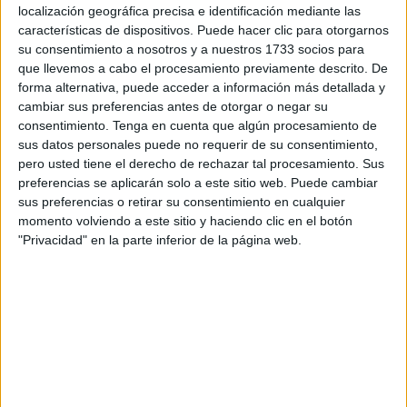
localización geográfica precisa e identificación mediante las
mayor evento dirigido a
empresas
emergentes del sur de
características de dispositivos. Puede hacer clic para otorgarnos
España y en el que Ceuta está presente por segunda
su consentimiento a nosotros y a nuestros 1733 socios para
ocasión.
que llevemos a cabo el procesamiento previamente descrito. De
forma alternativa, puede acceder a información más detallada y
En esta cita, organizada por el grupo Vocento y que reúne
cambiar sus preferencias antes de otorgar o negar su
consentimiento.
Tenga en cuenta que algún procesamiento de
a multitud de empresarios y emprendedores en la ciudad
sus datos personales puede no requerir de su consentimiento,
andaluza, la consejera ha subrayado que, para Ceuta, "es
pero usted tiene el derecho de rechazar tal procesamiento. Sus
de vital importancia disponer de un altavoz, como es este
preferencias se aplicarán solo a este sitio web. Puede cambiar
foro, para exponer sus ventajas fiscales y las enormes
sus preferencias o retirar su consentimiento en cualquier
momento volviendo a este sitio y haciendo clic en el botón
oportunidades que ofrece a la inversión".
"Privacidad" en la parte inferior de la página web.
Ceuta, "un ecosistema joven" en
busca de nuevas inversiones
"Somos un ecosistema joven, que ha tenido que
reinvertarse y ahora queremos y creemos que somos
capaces de basar nuestra economía en la venta de