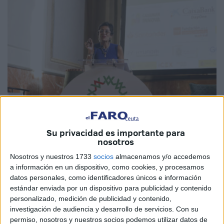
Su privacidad es importante para
Imágenes cedidas
nosotros
Nosotros y nuestros 1733
socios
almacenamos y/o accedemos
a información en un dispositivo, como cookies, y procesamos
datos personales, como identificadores únicos e información
La consejera de Hacienda, Transición Económica y
estándar enviada por un dispositivo para publicidad y contenido
Transformación Digital
del
Gobierno
de Ceuta,
Kissy
personalizado, medición de publicidad y contenido,
Chandiramani
, ha participado esta tarde en Granada en el
investigación de audiencia y desarrollo de servicios.
Con su
permiso, nosotros y nuestros socios podemos utilizar datos de
evento empresarial y tecnológico
Alhambra Venture
, el